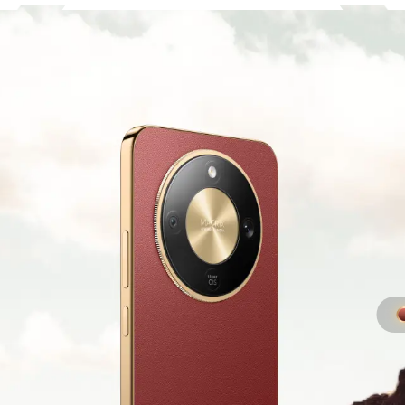
й
ый оттенок
ной