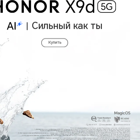
Сильный как ты
Купить
Описание продукта приведено только для справки. Внешний вид и цвет могут немного отличаться.
1. Данные получены из лаборатории HONOR. В лабораторных условиях HONOR телефон выдержал падение с гладкого гранитного пола с высоты 2,5 метра.
Однако, это хрупкое электронное устройство, поэтому при падении возможны повреждения. Пожалуйста, будьте осторожны с падениями и ударами.
2. Телефон не является профессионально водонепроницаемым. В обычных условиях он защищен от брызг, воды и пыли.
Он был протестирован в лабораторных условиях и соответствует стандарту ISO 20653:2023 уровня IP69K, а также международному стандарту IEC 60529 уровней IP66, IP68 и IP69. Тем не
менее, защита от воды, пыли и брызг не является постоянной, и эффективность может снижаться при ежедневном использовании.
3. Обычная емкость батареи составляет 8300 mAh, номинальная — 8100 mAh. Данные получены в лаборатории HONOR с использованием модели расчета срока службы батареи,
имитирующей условия использования пользователем.
При громкости 8 уровня и яркости 150 нит, с просмотром видео, звонками и играми, телефон переходит в режим ожидания и может работать более 3 дней.
Фактическая продолжительность работы зависит от сети, условий использования, личных привычек и других факторов.