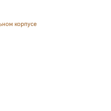
льном корпусе
жения
жения