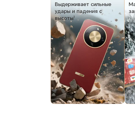
Выдерживает сильные
Ма
удары и падения с
за
высоты
1