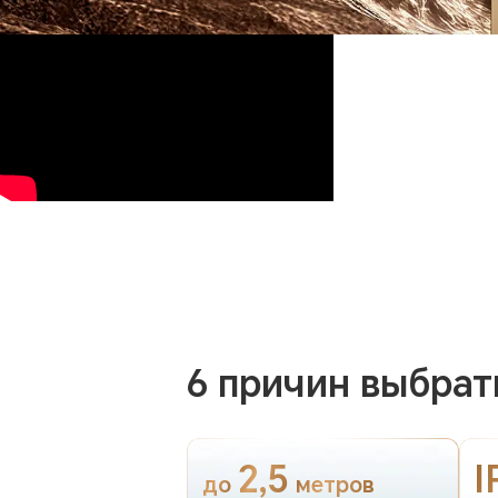
6 причин выбра
2,5
I
до
метров