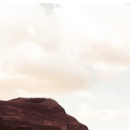
Бордовы
Насыщенный, землист
с естественной глуби
полированной глины.