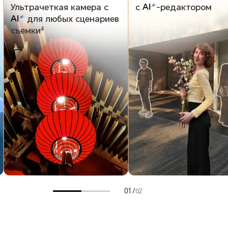
Ультрачеткая камера с
с
-редактором
для любых сценариев
съемки
4
01
/
02