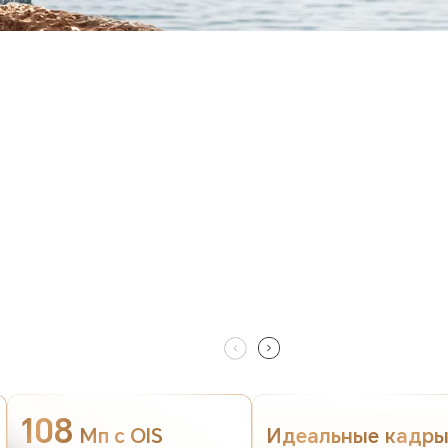
108
Мп с OIS
Идеальные
кадр