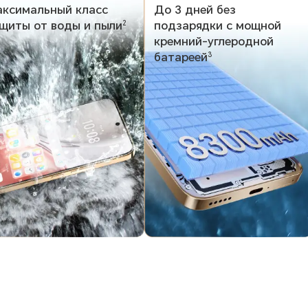
ксимальный класс
До 3 дней без
щиты от воды и пыли
подзарядки с мощной
2
кремний-углеродной
батареей
3