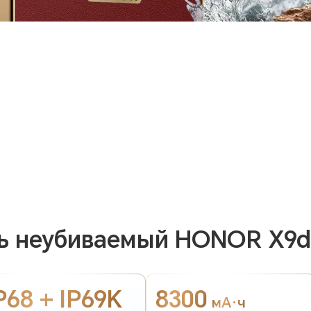
ть неубиваемый HONOR X9d
P68 + IP69K
8300
мА·ч