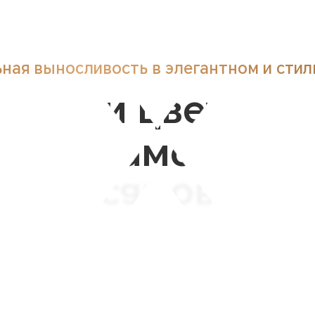
ьная выносливость
в элегантном и сти
Три цвета,
стиля самовыра
стиля самовыра
Три цвета,