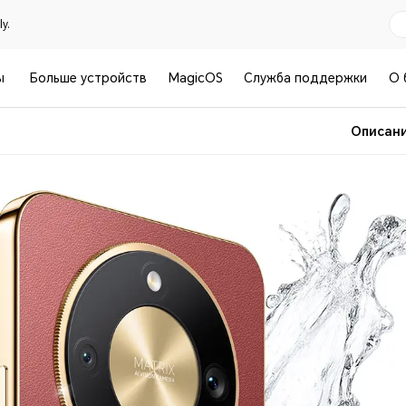
y.
ы
Больше устройств
MagicOS
Служба поддержки
О 
Описан