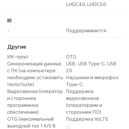
LHDC4.0, LHDC5.0
IR
-
Поддерживается
Другие
ИК-пульт
OTG
Синхронизация данных
USB: USB Type-C, USB
с ПК (на компьютере
2.0
необходимо установить
Наушники и микрофон:
HonorSuite)
Type-C
Видеозвонки (оператор
Поддержка
и стороннее
видеозвонков
программное
(операторами и
обеспечение)
сторонним ПО)
OTG (максимальный
Поддержка VoLTE
выходной ток 1 А/5 В