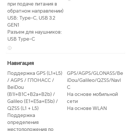
при подаче питания в
обратном направлении)
USB: Type-C, USB 3.2
GEN1
Разъем для наушников:
USB Type-C
Навигация
Поддержка GPS (L1+L5)
GPS/AGPS/GLONASS/Be
/ AGPS / ГЛОНАСС /
iDou/Galileo/QZSS/NavI
BeiDou
C
(B1I+B1C+B2a+B2b) /
На основе мобильной
Galileo (E1+E5a+E5b) /
сети
QZSS (L1 + L5)
На основе WLAN
Поддержка
определения
местоположения по