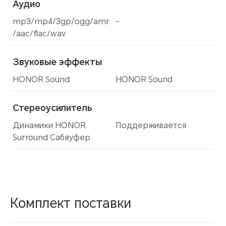
Аудио
mp3/mp4/3gp/ogg/amr
-
/aac/flac/wav
Звуковые эффекты
HONOR Sound
HONOR Sound
Стереоусилитель
Динамики HONOR
Поддерживается
Surround Сабвуфер
Комплект поставки