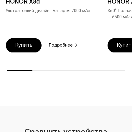
HONOR X8d
HONOR 
Ультратонкий дизайн | Батарея 7000 мАч
360° Полная
— 6500 мА·
Купить
Купит
Подробнее