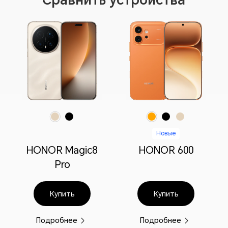
Сравнить устройства
Оранжевый
Чёрный
Бежевый металлик
Черный графит
Золотисто-белый
Новые
HONOR Magic8
HONOR 600
Pro
Купить
Купить
Подробнее
Подробнее