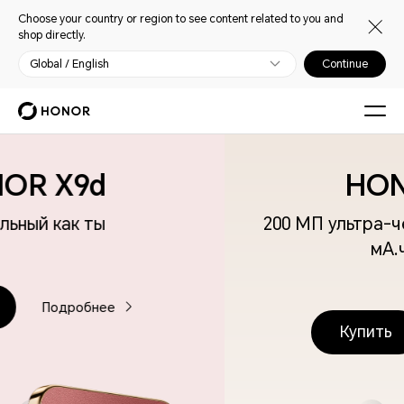
Choose your country or region to see content related to you and
shop directly.
Global / English
Continue
HONOR 400
200 МП ультра-четкая AI
камера| 6000
мА.ч батарея
Купить
Подробнее