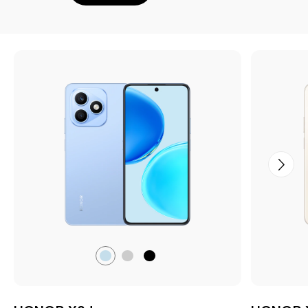
Небесно-
Серый
Чёрный
голубой,