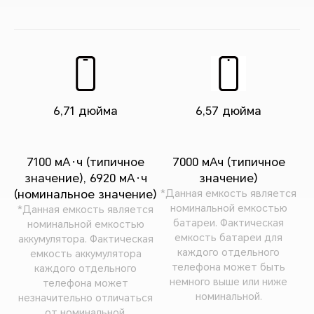
6,71 дюйма
6,57 дюйма
7100 мА·ч (типичное
7000 мАч (типичное
значение), 6920 мА·ч
значение)
(номинальное значение)
*Данная емкость является
номинальной емкостью
*Данная емкость является
батареи. Фактическая
номинальной емкостью
емкость батареи для
аккумулятора. Фактическая
каждого отдельного
емкость аккумулятора
телефона может быть
каждого отдельного
немного выше или ниже
телефона может
номинальной.
незначительно отличаться
от номинальной.