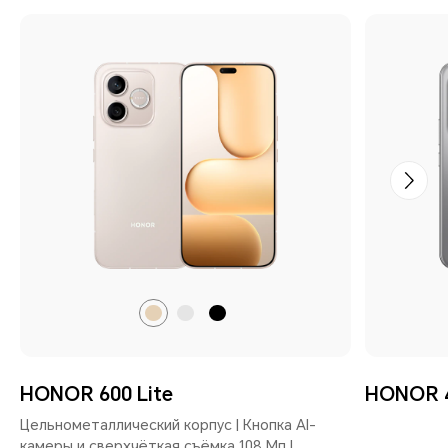
Пустынное
Вельветовый
Вельветовый
золото
Серый
Черный
HONOR 600 Lite
HONOR 4
Цельнометаллический корпус | Кнопка AI-
камеры и сверхчёткая съёмка 108 Мп |