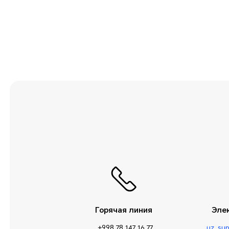
Приложения и
уведомления
Прочие сведения
Служебные
программы
Сообщения
Сторонние
приложения
Умная помощь
Управление
телефоном
Хранилище
Горячая линия
Эле
+998 78 147 16 77
uz_su