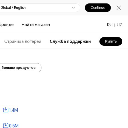
Global / English
Continue
бренде
Найти магазин
RU
UZ
Страница лотереи
Служба поддержки
Купить
Больше продуктов
1.4M
0.5M