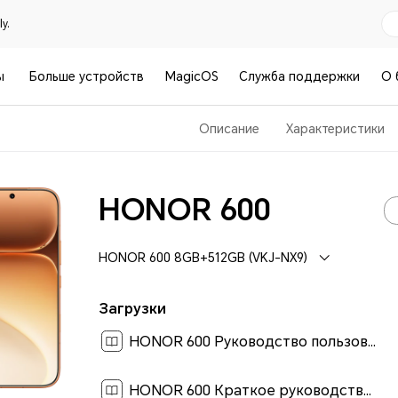
y.
ы
Больше устройств
MagicOS
Служба поддержки
О 
Описание
Характеристики
HONOR 600
HONOR 600 8GB+512GB (VKJ-NX9)
Загрузки
HONOR 600 Руководство пользователя-(MagicOS 10_01,ru)[ 1.4M ]
HONOR 600 Краткое руководство пользователя-(Magic OS 10.0_01,VKJ-NX9,ru)[ 0.5M ]