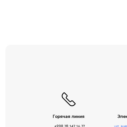
Приложения и
уведомления
Прочие сведения
Служебные
программы
Сообщения
Сторонние
приложения
Умная помощь
Управление
телефоном
Хранилище
Горячая линия
Эле
+998 78 147 16 77
uz_su