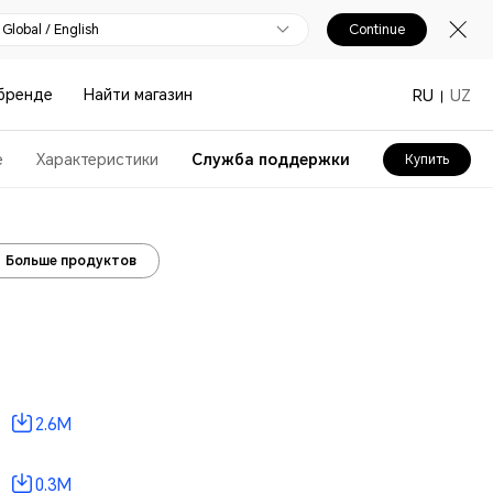
Global / English
Continue
бренде
Найти магазин
RU
UZ
е
Характеристики
Служба поддержки
Купить
Больше продуктов
2.6M
0.3M