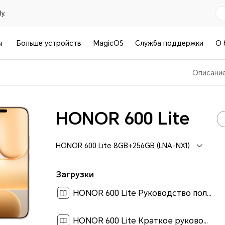
y.
ы
Больше устройств
MagicOS
Служба поддержки
О 
Описани
HONOR 600 Lite
HONOR 600 Lite 8GB+256GB (LNA-NX1)
Загрузки
HONOR 600 Lite Руководство пользователя-(MagicOS 10_01,ru)[ 2.6M ]
HONOR 600 Lite Краткое руководство пользователя-(Magic OS 10.0_01,LNA-NX1,ru)[ 0.3M ]