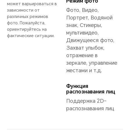
8 ГБ+256 ГБ
12 ГБ+256 ГБ
*Доступная внутренняя память м
так как часть внутренней памяти 
программным обеспечением.
Доступные версии памяти зависят
подробной информации, пожалуйс
проконсультируйтесь с локальны