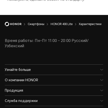
(Несъемный аккумулятор)
заря
варь
зави
Тип
Смартфоны
HONOR 400 Lite
Характеристики
разли
Литий-ионный
Пожа
Время работы: Пн-Пт 11:00 - 20:00 Русский/
полимерный
Узбекский
орие
аккумулятор
факти
Узнайте больше
Ста
О компании HONOR
зар
Продукция
35В
Служба поддержки