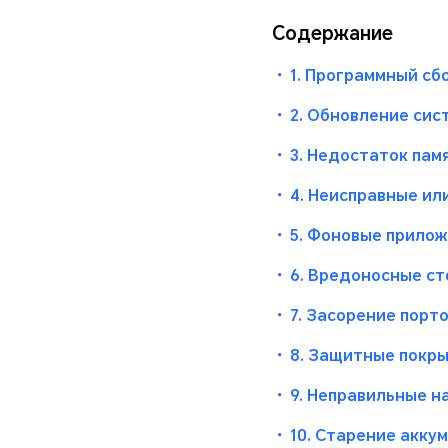
Содержание
・
1. Программный сб
・
2. Обновление сис
・
3. Недостаток пам
・
4. Неисправные ил
・
5. Фоновые прило
・
6. Вредоносные с
・
7. Засорение порт
・
8. Защитные покры
・
9. Неправильные н
・
10. Старение акку