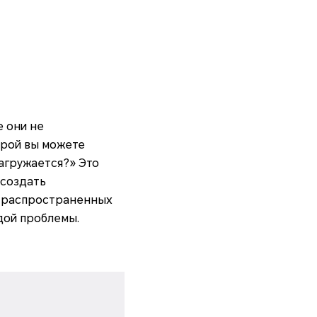
 они не
орой вы можете
агружается?» Это
 создать
1 распространенных
дой проблемы.