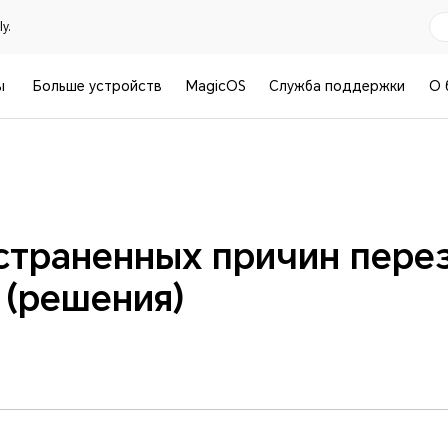
y.
ы
Больше устройств
MagicOS
Служба поддержки
О 
остраненных причин пере
 (решения)