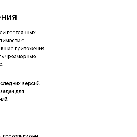
ения
ой постоянных
тимости с
ревшие приложения
ть чрезмерные
а.
следних версий.
задач для
ий.
 поскольку они