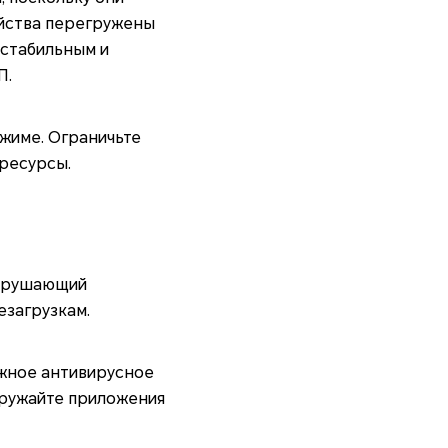
ойства перегружены
естабильным и
П.
жиме. Ограничьте
ресурсы.
нарушающий
езагрузкам.
жное антивирусное
гружайте приложения