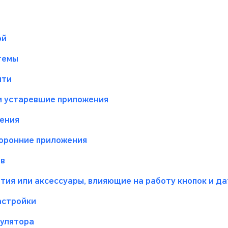
ой
темы
яти
и устаревшие приложения
жения
торонние приложения
ов
тия или аксессуары, влияющие на работу кнопок и д
астройки
мулятора