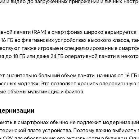
ий и видео до загруженных приложений и личных настр
ной памяти (RAM) в смартфонах широко варьируется: о
 16 ГБ во флагманских устройствах высокого класса, та
ествуют также игровые и специализированные смартф
я до 18 ГБ или даже 24 ГБ оперативной памяти в некото
 значительно больший объем памяти, начиная от 16 ГБ и
ссных моделях. Это позволяет хранить операционную 
ые объемы мультимедиа и файлов.
дернизации
мять в смартфонах обычно не подлежит модернизации 
атеринской плате устройства. Поэтому важно выбирать 
 ОЗУ для обеспечения его актуальности в будущем. О