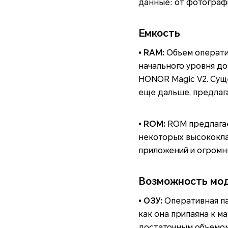
данные: от фотограф
Емкость
• RAM:
Объем оператив
начального уровня до
HONOR Magic V2. Сущ
еще дальше, предлага
• ROM:
ROM предлагает
некоторых высококла
приложений и огромн
Возможность мо
• ОЗУ:
Оперативная па
как она припаяна к м
достаточным объемом