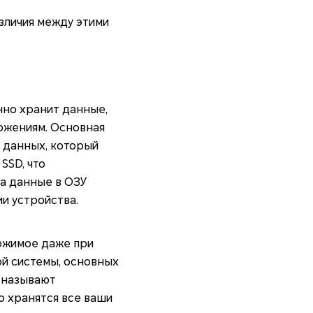
азличия между этими
нно хранит данные,
ожениям. Основная
ю данных, который
SSD, что
ва данные в ОЗУ
и устройства.
ержимое даже при
ой системы, основных
 называют
о хранятся все ваши