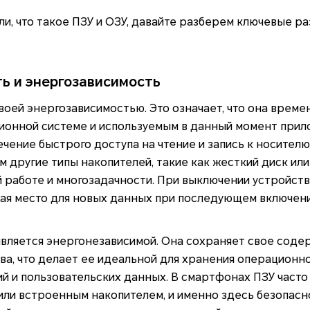
али, что такое ПЗУ и ОЗУ, давайте разберем ключевые р
ь и энергозависимость
воей энергозависимостью. Это означает, что она време
онной системе и используемым в данный момент прил
чение быстрого доступа на чтение и запись к носител
м другие типы накопителей, такие как жесткий диск или 
 работе и многозадачности. При выключении устройст
ая место для новых данных при последующем включени
 является энергонезависимой. Она сохраняет свое сод
ва, что делает ее идеальной для хранения операционн
й и пользовательских данных. В смартфонах ПЗУ часто
или встроенным накопителем, и именно здесь безопасн