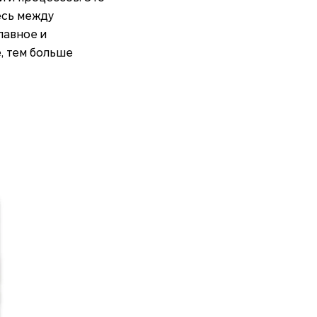
есь между
лавное и
, тем больше