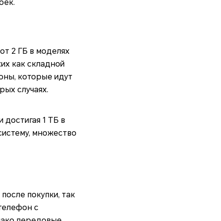
оек.
т 2 ГБ в моделях
ких как складной
оны, которые идут
рых случаях.
 достигая 1 ТБ в
систему, множество
после покупки, так
телефон с
днако передовые