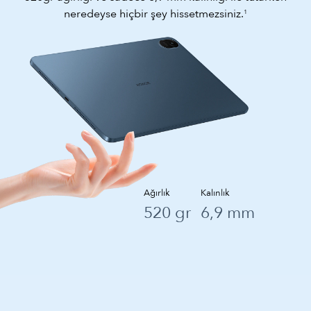
neredeyse hiçbir şey hissetmezsiniz.
1
Ağırlık
Kalınlık
520 gr
6,9 mm