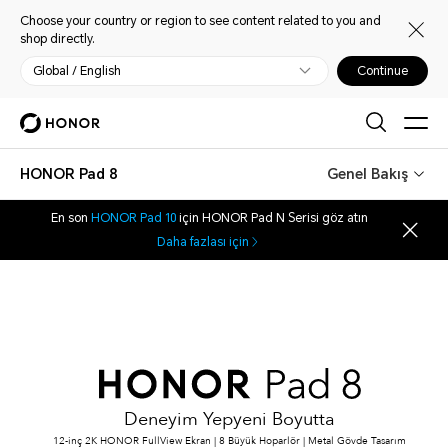
Choose your country or region to see content related to you and
shop directly.
Global / English
Continue
HONOR Pad 8
Genel Bakış
En son
HONOR Pad 10
için HONOR Pad N Serisi göz atın
Daha fazlası için
Deneyim Yepyeni Boyutta
12-inç 2K HONOR FullView Ekran | 8 Büyük Hoparlör | Metal Gövde Tasarım