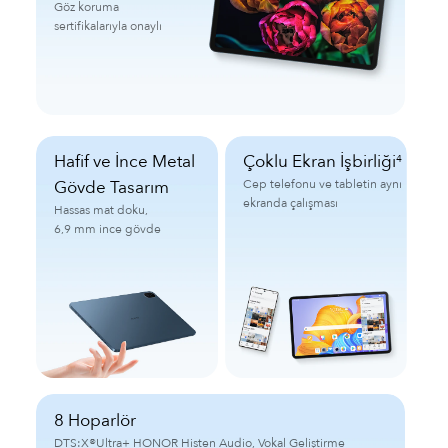
Göz koruma
sertifikalarıyla onaylı
Hafif ve İnce Metal
Çoklu Ekran İşbirliği
4
Gövde Tasarım
Cep telefonu ve tabletin aynı
ekranda çalışması
Hassas mat doku,
6,9 mm ince gövde
8 Hoparlör
DTS:X®Ultra+ HONOR Histen Audio, Vokal Geliştirme