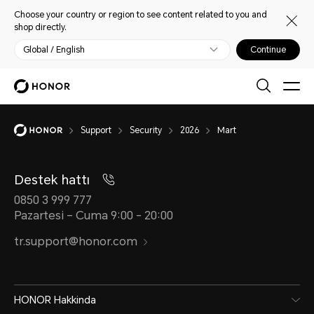
Choose your country or region to see content related to you and
shop directly.
Global / English
Continue
Support
Security
2026
Mart
Destek hattı
0850 3 999 777
Pazartesi – Cuma 9:00 - 20:00
tr.support@honor.com
HONOR Hakkinda