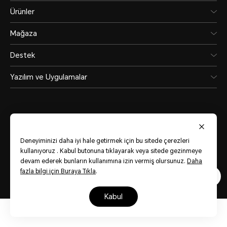
Ürünler
Mağaza
Destek
Yazılım ve Uygulamalar
Deneyiminizi daha iyi hale getirmek için bu sitede çerezleri
Turkey
(Türkiye)
kullanıyoruz . Kabul butonuna tıklayarak veya sitede gezinmeye
devam ederek bunların kullanımına izin vermiş olursunuz.
Daha
fazla bilgi için Buraya Tıkla
.
Site Haritası
Kullanım Koşulları
Gizlilik Bildirimi
Çerezler
kabul