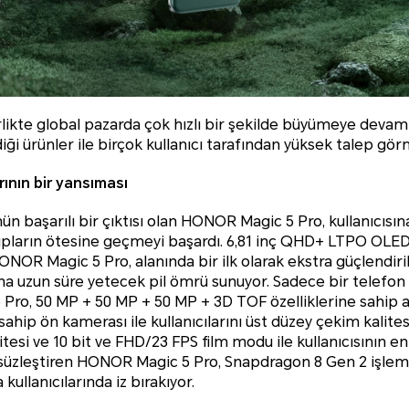
irlikte global pazarda çok hızlı bir şekilde büyümeye dev
iği ürünler ile birçok kullanıcı tarafından yüksek talep g
ının bir yansıması
 başarılı bir çıktısı olan HONOR Magic 5 Pro, kullanıcısın
ıpların ötesine geçmeyi başardı. 6,81 inç QHD+ LTPO OLED
ONOR Magic 5 Pro, alanında bir ilk olarak ekstra güçlendiri
sına uzun süre yetecek pil ömrü sunuyor. Sadece bir telefon
ro, 50 MP + 50 MP + 50 MP + 3D TOF özelliklerine sahip 
sahip ön kamerası ile kullanıcılarını üst düzey çekim kalites
esi ve 10 bit ve FHD/23 FPS film modu ile kullanıcısının en
msüzleştiren HONOR Magic 5 Pro, Snapdragon 8 Gen 2 işlemc
kullanıcılarında iz bırakıyor.