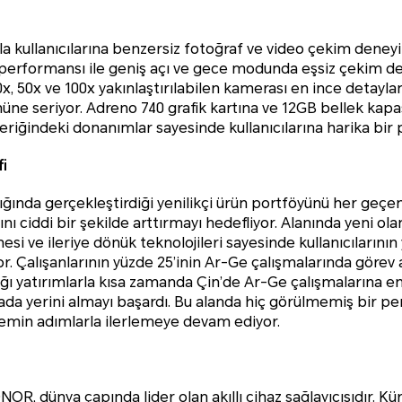
yla kullanıcılarına benzersiz fotoğraf ve video çekim den
performansı ile geniş açı ve gece modunda eşsiz çekim den
 10x, 50x ve 100x yakınlaştırılabilen kamerası en ince detayl
önüne seriyor. Adreno 740 grafik kartına ve 12GB bellek kap
riğindeki donanımlar sayesinde kullanıcılarına harika bir
i
şığında gerçekleştirdiği yenilikçi ürün portföyünü her geç
ını ciddi bir şekilde arttırmayı hedefliyor. Alanında yeni ol
i ve ileriye dönük teknolojileri sayesinde kullanıcılarının
. Çalışanlarının yüzde 25’inin Ar-Ge çalışmalarında görev a
ı yatırımlarla kısa zamanda Çin’de Ar-Ge çalışmalarına e
ırada yerini almayı başardı. Bu alanda hiç görülmemiş bir p
emin adımlarla ilerlemeye devam ediyor.
NOR, dünya çapında lider olan akıllı cihaz sağlayıcısıdır. K