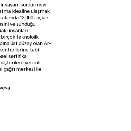
ı bir yaşam sürdürmeyi
aratma idealine ulaşmak
toplamda 13.000’i aşkın
esini ve sunduğu
aki insanları
 birçok teknolojik
dına üst düzey olan Ar-
kontrollerine tabi
sel sertifika
üşterilere verimli
 çağrı merkezi ile
 veya