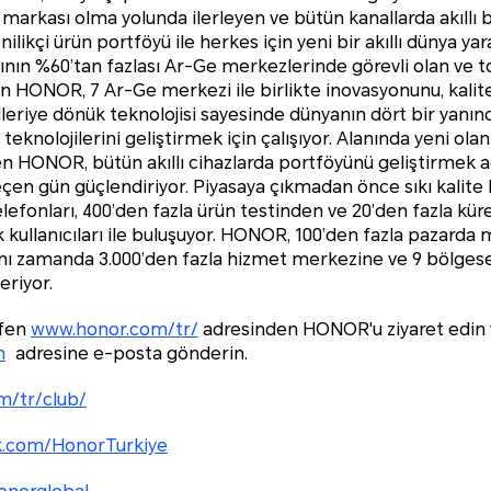
ji markası olma yolunda ilerleyen ve bütün kanallarda akıll
ikçi ürün portföyü ile herkes için yeni bir akıllı dünya y
larının %60’tan fazlası Ar-Ge merkezlerinde görevli olan ve 
an HONOR, 7 Ar-Ge merkezi ile birlikte inovasyonunu, kalit
. İleriye dönük teknolojisi sayesinde dünyanın dört bir yanınd
eknolojilerini geliştirmek için çalışıyor. Alanında yeni olan
 HONOR, bütün akıllı cihazlarda portföyünü geliştirmek a
çen gün güçlendiriyor. Piyasaya çıkmadan önce sıkı kalite 
lefonları, 400’den fazla ürün testinden ve 20’den fazla küre
kullanıcıları ile buluşuyor. HONOR, 100’den fazla pazarda m
ı zamanda 3.000’den fazla hizmet merkezine ve 9 bölgesel
eriyor.
tfen
www.honor.com/tr/
adresinden HONOR'u ziyaret edin
m
adresine e-posta gönderin.
m/tr/club/
k.com/HonorTurkiye