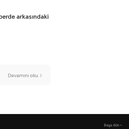
erde arkasındaki
Devamını oku
Başa dön