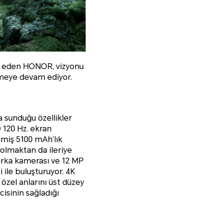
am eden HONOR, vizyonu
örmeye devam ediyor.
a sunduğu özellikler
 120 Hz. ekran
lmiş 5100 mAh’lık
 olmaktan da ileriye
arka kamerası ve 12 MP
i ile buluşturuyor. 4K
 özel anlarını üst düzey
isinin sağladığı