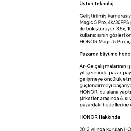
Üstün teknoloji
Geliştirilmiş kamerası
Magic 5 Pro, 4k/30FPS 
ile buluşturuyor. 3.5x,
kullanıcısının gözleri 
HONOR Magic 5 Pro, içe
Pazarda büyüme hedef
Ar-Ge çalışmalarının ı
yıl içerisinde pazar pay
gelişmeye öncülük etmes
güçlendirmeyi başarıyor
HONOR, bu alana yaptığ
şirketler arasında 6. s
pazardaki hedeflerine 
HONOR Hakkında
2013 yılında kurulan HO