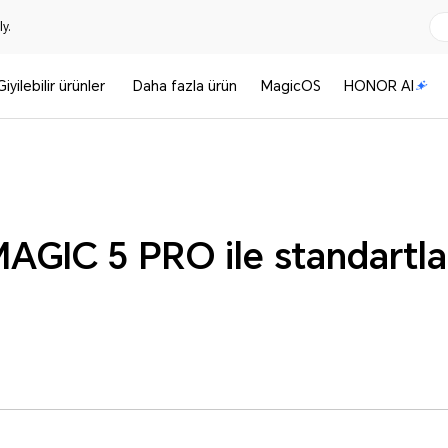
y.
Giyilebilir ürünler
Daha fazla ürün
MagicOS
HONOR AI
GIC 5 PRO ile standartla