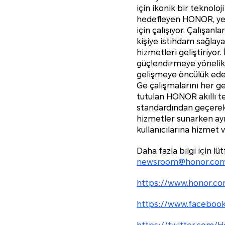
için ikonik bir teknolo
hedefleyen HONOR, yenil
için çalışıyor. Çalışan
kişiye istihdam sağlay
hizmetleri geliştiriyor
güçlendirmeye yönelik t
gelişmeye öncülük eden
Ge çalışmalarını her ge
tutulan HONOR akıllı te
standardından geçerek 
hizmetler sunarken ayn
kullanıcılarına hizmet v
Daha fazla bilgi için lü
newsroom@honor.co
https://www.honor.co
https://www.faceboo