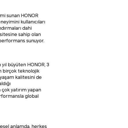
eyimi sunan HONOR
eyimini kullanıcıları
andırmaları dahi
asitesine sahip olan
 performans sunuyor.
en yıl büyüten HONOR, 3
an birçok teknolojik
 yaşam kalitesini de
ldığı
n çok yatırım yapan
erformansla global
üresel anlamda, herkes