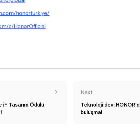
onorglobal
m.com/honorturkiye/
om/c/HonorOfficial
Next
 iF Tasarım Ödülü
Teknoloji devi HONOR’da
!
buluşma!