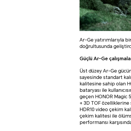
Ar-Ge yatırımlarıyla b
doğrultusunda geliştird
Güçlü Ar-Ge çalışmalar
Üst düzey Ar-Ge gücünün
sayesinde standart kal
kalitesine sahip olan H
bataryası ile kullanıcı
geçen HONOR Magic 5 P
+ 3D TOF özelliklerine 
HDR10 video çekim kalit
çekim kalitesi ile ölü
performansı karşısında 