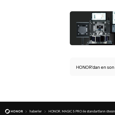
HONOR'dan en son h
haberler
HONOR, MAGIC 5 PRO ile standartların ötesin