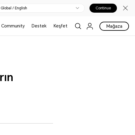
Global / English
Continue
Community
Destek
Keşfet
Mağaza
rın