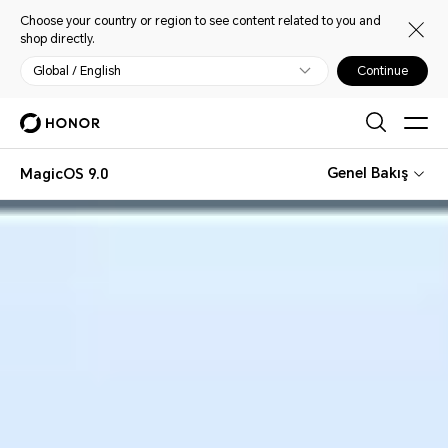
Choose your country or region to see content related to you and
shop directly.
Global / English
Continue
Genel Bakış
MagicOS 9.0
Magic OS