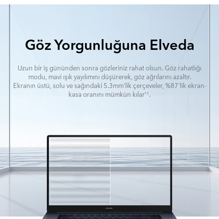
Göz Yorgunluğuna Elveda
Uzun bir iş gününden sonra gözleriniz rahat olsun. Göz rahatlığı
modu, mavi ışık yayılımını düşürerek, göz ağrılarını azaltır.
Ekranın üstü, solu ve sağındaki 5.3mm'lik çerçeveler, %87'lik ekran-
kasa oranını mümkün kılar
.
*1