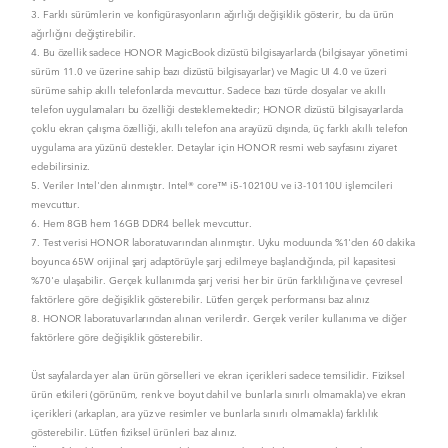
3. Farklı sürümlerin ve konfigürasyonların ağırlığı değişiklik gösterir, bu da ürün
ağırlığını değiştirebilir.
4. Bu özellik sadece HONOR MagicBook dizüstü bilgisayarlarda (bilgisayar yönetimi
sürüm 11.0 ve üzerine sahip bazı dizüstü bilgisayarlar) ve Magic UI 4.0 ve üzeri
sürüme sahip akıllı telefonlarda mevcuttur. Sadece bazı türde dosyalar ve akıllı
telefon uygulamaları bu özelliği desteklemektedir; HONOR dizüstü bilgisayarlarda
çoklu ekran çalışma özelliği, akıllı telefon ana arayüzü dışında, üç farklı akıllı telefon
uygulama ara yüzünü destekler. Detaylar için HONOR resmi web sayfasını ziyaret
edebilirsiniz.
5. Veriler Intel'den alınmıştır. Intel® core™ i5-10210U ve i3-10110U işlemcileri
mevcuttur.
6. Hem 8GB hem 16GB DDR4 bellek mevcuttur.
7. Test verisi HONOR laboratuvarından alınmıştır. Uyku moduunda %1'den 60 dakika
boyunca 65W orijinal şarj adaptörüyle şarj edilmeye başlandığında, pil kapasitesi
%70'e ulaşabilir. Gerçek kullanımda şarj verisi her bir ürün farklılığına ve çevresel
faktörlere göre değişiklik gösterebilir. Lütfen gerçek performansı baz alınız
8. HONOR laboratuvarlarından alınan verilerdir. Gerçek veriler kullanıma ve diğer
faktörlere göre değişiklik gösterebilir.
Üst sayfalarda yer alan ürün görselleri ve ekran içerikleri sadece temsilidir. Fiziksel
ürün etkileri (görünüm, renk ve boyut dahil ve bunlarla sınırlı olmamakla) ve ekran
içerikleri (arkaplan, ara yüz ve resimler ve bunlarla sınırlı olmamakla) farklılık
gösterebilir. Lütfen fiziksel ürünleri baz alınız.