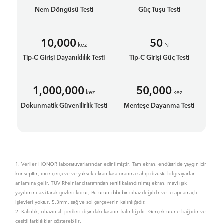
Nem Döngüsü Testi
Güç Tuşu Testi
10,000
50
kez
N
Tip-C Girişi Dayanıklılık Testi
Tip-C Girişi Güç Testi
1,000,000
50,000
kez
kez
Dokunmatik Güvenilirlik Testi
Menteşe Dayanma Testi
1. Veriler HONOR laboratuvarlarından edinilmiştir. Tam ekran, endüstride yaygın bir
konsepttir; ince çerçeve ve yüksek ekran-kasa oranına sahip dizüstü bilgisayarlar
anlamına gelir. TÜV Rheinland tarafından sertifikalandırılmış ekran, mavi ışık
yayılımını azaltarak gözleri korur; Bu ürün tıbbi bir cihaz değildir ve terapi amaçlı
işlevleri yoktur. 5.3mm, sağ ve sol çerçevenin kalınlığıdır.
2. Kalınlık, cihazın alt pedleri dışındaki kasanın kalınlığıdır. Gerçek ürüne bağlıdır ve
çeşitli farklılıklar gösterebilir.