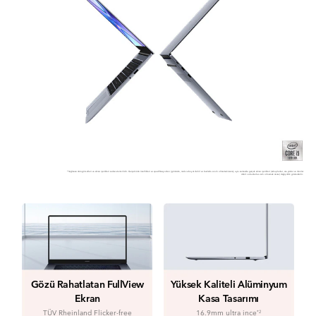
*Sağlanan ürün görselleri ve ekran içerikleri sadece temsilidir. Gerçek ürün özellikleri ve spesifikasyonları (görünüm, renk ve boyut dahil ve bunlarla sınırlı olmamak üzere),
aynı zamanda gerçek ekran içerikleri (arka planlar, ara yüzler ve ikonlar
dahil ve bunlarla sınırlı olmamak üzere) değişiklik gösterebilir.
Gözü Rahatlatan FullView
Yüksek Kaliteli Alüminyum
Ekran
Kasa Tasarımı
TÜV Rheinland Flicker-free
16.9mm ultra ince
*2