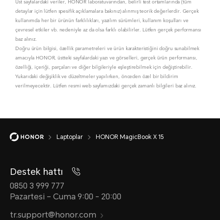
Üst sayfalardaki veriler, HONOR laboratuvarından, belirli test ortamlarında (tüm
detaylar için lütfen spesifik açıklamalara bakınız) alınmış teorik değerlerdir. Gerçek
kullanımda her bir ürünün farklılıkları, yazılım sürümleri, kullanım koşulları ve
çevresel etkiler vb. nedeniyle az da olsa farklı olabilirler. Lütfen gerçek performansı
baz alınız.
Doğru ürün bilgisi, özellik parametreleri ve ürün karakteristiğini doğru sunabilmek
amacıyla HONOR, üstteki sayfalardaki yazı ve görselleri, gerçek ürün performansı,
özelliği, içeriği, parçaları ve diğer bilgileriyle eşleştirebilmek için değiştirebilir.
Yukarıdaki değişiklik ve düzeltmeler yapılırken, önceden özel bir bildirim
verilmeyecektir. Lütfen resmi web sayfamızdaki gerçek zamanlı bilgileri baz alınız.
Laptoplar
HONOR MagicBook X 15
Destek hattı
0850 3 999 777
Pazartesi – Cuma 9:00 - 20:00
tr.support@honor.com