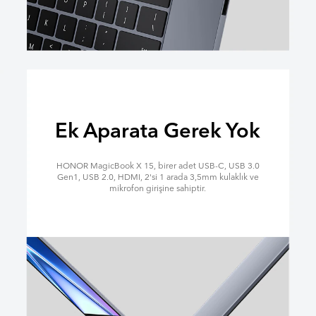
Ek Aparata Gerek Yok
HONOR MagicBook X 15, birer adet USB-C, USB 3.0
Gen1, USB 2.0, HDMI, 2'si 1 arada 3,5mm kulaklık ve
mikrofon girişine sahiptir.