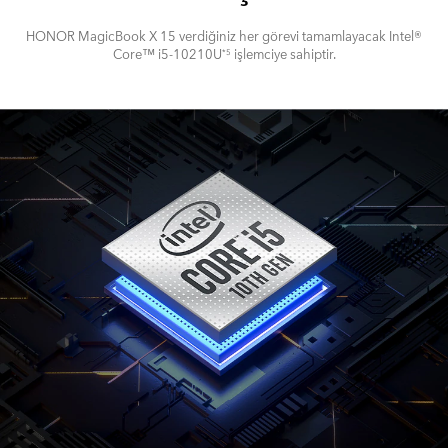
HONOR MagicBook X 15 verdiğiniz her görevi tamamlayacak Intel®
Core™ i5-10210U
işlemciye sahiptir.
*5