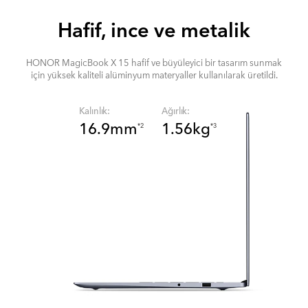
Hafif, ince ve metalik
HONOR MagicBook X 15 hafif ve büyüleyici bir tasarım sunmak
için yüksek kaliteli alüminyum materyaller kullanılarak üretildi.
Kalınlık:
Ağırlık:
16.9mm
1.56kg
*2
*3