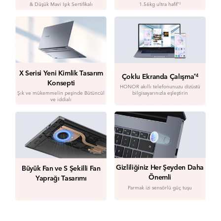
& Düşük Mavi Işık Sertifikalı
1.56kg ultra hafif
*3
X Serisi Yeni Kimlik Tasarım
Çoklu Ekranda Çalışma
*4
Konsepti
HONOR akıllı telefonunuzu dizüstü
Şık ve mükemmelin peşinde Bütüncül
bilgisayarınızla eşleştirin
ve iddialı
Gizliliğiniz Her Şeyden Daha
Büyük Fan ve S Şekilli Fan
Önemli
Yaprağı Tasarımı
Parmak izi sensörlü güç tuşu