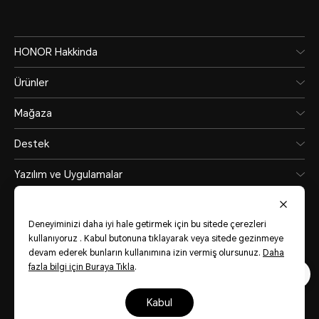
HONOR Hakkinda
Ürünler
Mağaza
Destek
Yazılım ve Uygulamalar
Deneyiminizi daha iyi hale getirmek için bu sitede çerezleri
kullanıyoruz . Kabul butonuna tıklayarak veya sitede gezinmeye
devam ederek bunların kullanımına izin vermiş olursunuz.
Daha
fazla bilgi için Buraya Tıkla
.
Turkey
(Türkiye)
kabul
Site Haritası
Kullanım Koşulları
Gizlilik Bildirimi
Çerezler