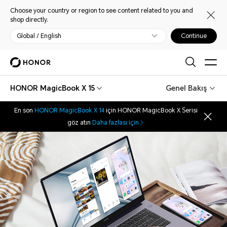
Choose your country or region to see content related to you and
shop directly.
Global / English
Continue
HONOR MagicBook X 15
Genel Bakış
En son
HONOR MagicBook X 14
için HONOR MagicBook X Serisi
göz atın
Daha fazlası için