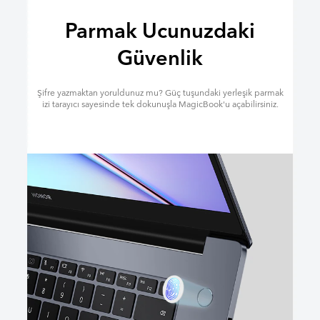
Parmak Ucunuzdaki
Güvenlik
Şifre yazmaktan yoruldunuz mu? Güç tuşundaki yerleşik parmak
izi tarayıcı sayesinde tek dokunuşla MagicBook'u açabilirsiniz.