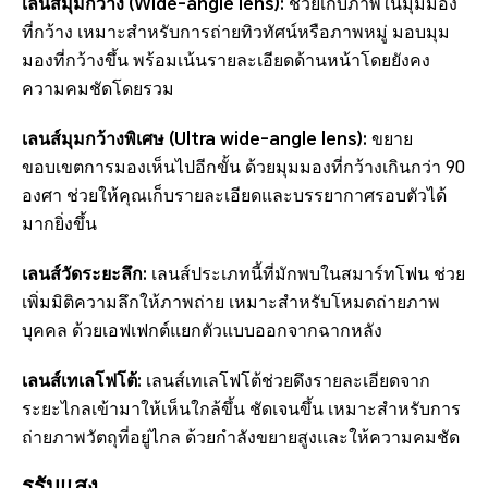
เลนส์มุมกว้าง (Wide-angle lens):
ช่วยเก็บภาพในมุมมอง
ที่กว้าง เหมาะสำหรับการถ่ายทิวทัศน์หรือภาพหมู่ มอบมุม
มองที่กว้างขึ้น พร้อมเน้นรายละเอียดด้านหน้าโดยยังคง
ความคมชัดโดยรวม
เลนส์มุมกว้างพิเศษ (Ultra wide-angle lens):
ขยาย
ขอบเขตการมองเห็นไปอีกขั้น ด้วยมุมมองที่กว้างเกินกว่า 90
องศา ช่วยให้คุณเก็บรายละเอียดและบรรยากาศรอบตัวได้
มากยิ่งขึ้น
เลนส์วัดระยะลึก:
เลนส์ประเภทนี้ที่มักพบในสมาร์ทโฟน ช่วย
เพิ่มมิติความลึกให้ภาพถ่าย เหมาะสำหรับโหมดถ่ายภาพ
บุคคล ด้วยเอฟเฟกต์แยกตัวแบบออกจากฉากหลัง
เลนส์เทเลโฟโต้:
เลนส์เทเลโฟโต้ช่วยดึงรายละเอียดจาก
ระยะไกลเข้ามาให้เห็นใกล้ขึ้น ชัดเจนขึ้น เหมาะสำหรับการ
ถ่ายภาพวัตถุที่อยู่ไกล ด้วยกำลังขยายสูงและให้ความคมชัด
รูรับแสง