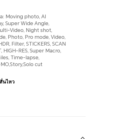
: Moving photo, AI
y, Super Wide Angle,
ulti-Video, Night shot,
de, Photo, Pro mode, Video,
DR, Filter, STICKERS, SCAN
HIGH-RES, Super Macro,
les, Time-lapse,
MO,Story,Solo cut
ั่นไหว