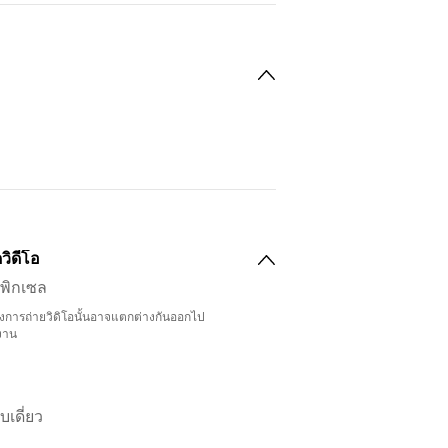
วิดีโอ
 พิกเซล
การถ่ายวิดิโอนั้นอาจแตกต่างกันออกไป
งาน
เดี่ยว