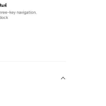
ิมพ์
hree-key navigation,
 dock