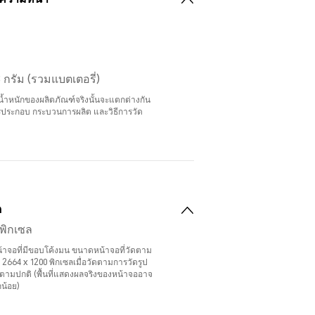
กรัม (รวมแบตเตอรี่)
้ำหนักของผลิตภัณฑ์จริงนั้นจะแตกต่างกัน
ประกอบ กระบวนการผลิต และวิธีการวัด
ด
 พิกเซล
้าจอที่มีขอบโค้งมน ขนาดหน้าจอที่วัดตาม
664 x 1200 พิกเซลเมื่อวัดตามการวัดรูป
ผ้าตามปกติ (พื้นที่แสดงผลจริงของหน้าจออาจ
็กน้อย)