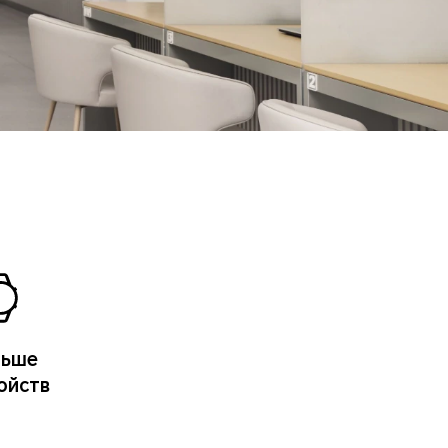
льше
ойств