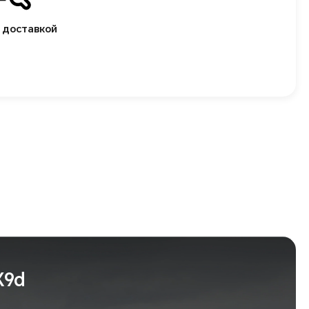
 доставкой
X9d