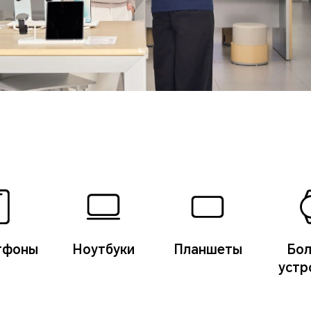
тфоны
Ноутбуки
Планшеты
Бо
устр