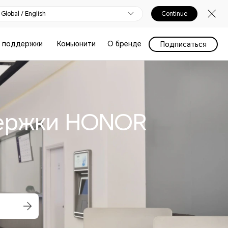
Global / English
Continue
 поддержки
Комьюнити
О бренде
Подписаться
держки HONOR