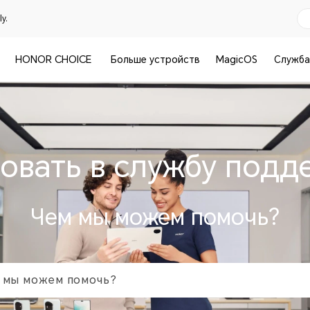
y.
HONOR CHOICE
Больше устройств
MagicOS
Служба
овать в службу под
Чем мы можем помочь?