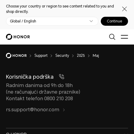
Choose your country or region to see content related to you and
shop directly.
Global / English
Continue
Support
Security
2025
Maj
Korisnička podrška
Radnim danima od 9h do 18h
(ne računajući državne praznike)
Kontakt telefon 0800 210 208
rs.support@honor.com