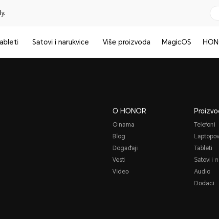
y.
ableti
Satovi i narukvice
Više proizvoda
MagicOS
HON
O HONOR
Proizvo
O nama
Telefoni
Blog
Laptopov
Događaji
Tableti
Vesti
Satovi i 
Video
Audio
Dodaci