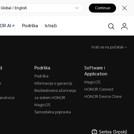
Global / English
Continue
OR AI
Podrška
Istraži
Vrati se na početak
d
Podrška
Software i
Application
Podrška
MagicOS
i
Informacije o garanciji
HONOR Connect
Bezbednosna ažuriranja
HONOR Device Clone
narukvice
za sistem HONOR
MagicOS
Samostalna popravka
Serbia
(Srpski)