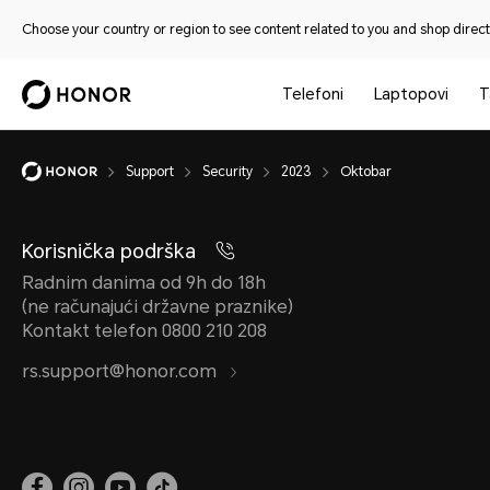
Choose your country or region to see content related to you and shop directl
Telefoni
Laptopovi
T
Support
Security
2023
Oktobar
Korisnička podrška
Radnim danima od 9h do 18h
(ne računajući državne praznike)
Kontakt telefon 0800 210 208
rs.support@honor.com