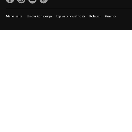
Mapa sajta
Uslovi korišćenja
Izjava o privatnosti
Kolačići
Pravno