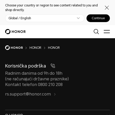
Choose your country or region to see content related to you and
shop directly.
Global / English
Continue
HONOR
HONOR
Korisnička podrška
Radnim danima od 9h do 18h
(ne računajući državne praznike)
Kontakt telefon 0800 210 208
rs.support@honor.com