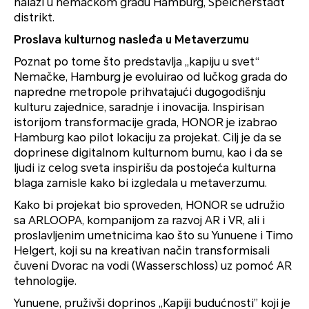
nalazi u nemačkom gradu Hamburg, Speicherstadt
distrikt.
Proslava kulturnog nasleđa u Metaverzumu
Poznat po tome što predstavlja „kapiju u svet“
Nemačke, Hamburg je evoluirao od lučkog grada do
napredne metropole prihvatajući dugogodišnju
kulturu zajednice, saradnje i inovacija. Inspirisan
istorijom transformacije grada, HONOR je izabrao
Hamburg kao pilot lokaciju za projekat. Cilj je da se
doprinese digitalnom kulturnom bumu, kao i da se
ljudi iz celog sveta inspirišu da postojeća kulturna
blaga zamisle kako bi izgledala u metaverzumu.
Kako bi projekat bio sproveden, HONOR se udružio
sa ARLOOPA, kompanijom za razvoj AR i VR, ali i
proslavljenim umetnicima kao što su Yunuene i Timo
Helgert, koji su na kreativan način transformisali
čuveni Dvorac na vodi (Wasserschloss) uz pomoć AR
tehnologije.
Yunuene, pruživši doprinos „Kapiji budućnosti” koji je