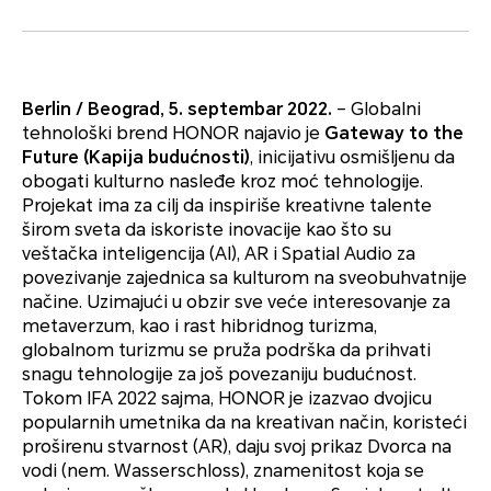
Berlin / Beograd, 5. septembar 2022.
– Globalni
tehnološki brend HONOR najavio je
Gateway to the
Future (Kapija budućnosti)
, inicijativu osmišljenu da
obogati kulturno nasleđe kroz moć tehnologije.
Projekat ima za cilj da inspiriše kreativne talente
širom sveta da iskoriste inovacije kao što su
veštačka inteligencija (AI), AR i Spatial Audio za
povezivanje zajednica sa kulturom na sveobuhvatnije
načine. Uzimajući u obzir sve veće interesovanje za
metaverzum, kao i rast hibridnog turizma,
globalnom turizmu se pruža podrška da prihvati
snagu tehnologije za još povezaniju budućnost.
Tokom IFA 2022 sajma, HONOR je izazvao dvojicu
popularnih umetnika da na kreativan način, koristeći
proširenu stvarnost (AR), daju svoj prikaz Dvorca na
vodi (nem. Wasserschloss), znamenitost koja se