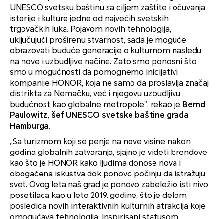
UNESCO svetsku baštinu sa ciljem zaštite i očuvanja
istorije i kulture jedne od najvećih svetskih
trgovačkih luka. Pojavom novih tehnologija,
uključujući proširenu stvarnost, sada je moguće
obrazovati buduće generacije o kulturnom nasleđu
na nove i uzbudljive načine. Zato smo ponosni što
smo u mogućnosti da pomognemo inicijativi
kompanije HONOR, koja ne samo da proslavlja značaj
distrikta za Nemačku, već i njegovu uzbudljivu
budućnost kao globalne metropole”, rekao je
Bernd
Paulowitz, šef UNESCO svetske baštine grada
Hamburga
.
„Sa turizmom koji se penje na nove visine nakon
godina globalnih zatvaranja, sjajno je videti brendove
kao što je HONOR kako ljudima donose nova i
obogaćena iskustva dok ponovo počinju da istražuju
svet. Ovog leta naš grad je ponovo zabeležio isti nivo
posetilaca kao u leto 2019. godine, što je delom
posledica novih interaktivnih kulturnih atrakcija koje
omogućava tehnologija. Inspirisani statusom