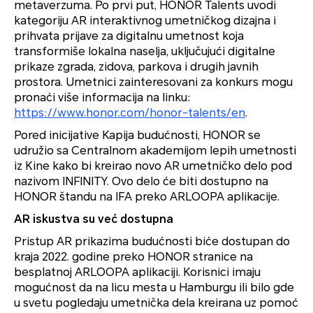
metaverzuma. Po prvi put, HONOR Talents uvodi
kategoriju AR interaktivnog umetničkog dizajna i
prihvata prijave za digitalnu umetnost koja
transformiše lokalna naselja, uključujući digitalne
prikaze zgrada, zidova, parkova i drugih javnih
prostora. Umetnici zainteresovani za konkurs mogu
pronaći više informacija na linku:
https://www.honor.com/honor-talents/en
.
Pored inicijative Kapija budućnosti, HONOR se
udružio sa Centralnom akademijom lepih umetnosti
iz Kine kako bi kreirao novo AR umetničko delo pod
nazivom INFINITY. Ovo delo će biti dostupno na
HONOR štandu na IFA preko ARLOOPA aplikacije.
AR iskustva su već dostupna
Pristup AR prikazima budućnosti biće dostupan do
kraja 2022. godine preko HONOR stranice na
besplatnoj ARLOOPA aplikaciji. Korisnici imaju
mogućnost da na licu mesta u Hamburgu ili bilo gde
u svetu pogledaju umetnička dela kreirana uz pomoć