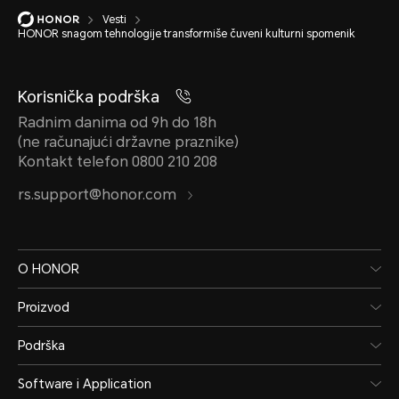
Vesti
HONOR snagom tehnologije transformiše čuveni kulturni spomenik
Korisnička podrška
Radnim danima od 9h do 18h
(ne računajući državne praznike)
Kontakt telefon 0800 210 208
rs.support@honor.com
O HONOR
Proizvod
Podrška
Software i Application