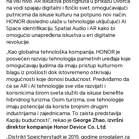
na viši nivo. AR iskustva postignuta u prikazu Dvorca
na vodi spajaju digitalni i fizički svet, omogućavajući
putnicima da iskuse kulturu na potpuno nov način.
HONOR dosledno ulaže u tehnologije uključujući AI
Space identifikaciju, Spatial Audio i AR kako bi
omogućio unapređena iskustva u eri digitalne
revolucije.
„Kao globalna tehnološka kompanija, HONOR je
posvećen razvoju tehnologija pametnih uređaja koje
omogućavaju ljudima da imaju pristup kulturnom
blagu iz prošlosti dok istovremeno otkrivaju
mogućnosti koje donosi budućnost. Predviđamo da
će se AR i AI tehnologije sve više razvijati i
korisnicima širom sveta služiti da iskuse benefite
hibridnog turizma. Osim turizma, ove tehnologije
imaju potencijal da koriste brojnim drugim
industrijama i zajednicama. To zaista predstavlja
Kapiju budućnosti”, rekao je
George Zhao, izvršni
direktor kompanije Honor Device Co. Ltd
.
„Distrikt Speicherstadt je 2015. godine proglašen za