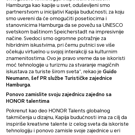
Hamburga kao kapije u svet, oduševljeni smo
partnerstvom u inicijativi Kapija budućnosti, za koju
smo uvereni da će omogućiti posetiocima i
stanovnicima Hamburga da se povežu sa UNESCO
svetskom baštinom Speicherstadt na impresivnije
načine. Svedoci smo ogromne potražnje za
hibridnim iskustvima, pri čemu putnici sve više
očekuju virtuelno u svojoj interakciji sa kulturnim
znamenitostima. Ovo je pravo vreme da se iskoristi
moć tehnologije u turizmu za stvaranje magičnih
iskustava za turiste širom sveta“, rekao je
Guido
Neumann, šef PR službe Turističke zajednice
Hamburga
.
Ponovo zamislite svoju zajednicu zajedno sa
HONOR talentima
Pokrenut kao deo HONOR Talents globalnog
takmičenja u dizajnu, Kapija budućnosti ima za cilj da
inspiriše kreativne talente iz celog sveta da iskoriste
tehnologiju i ponovo zamisle svoje zajednice u eri