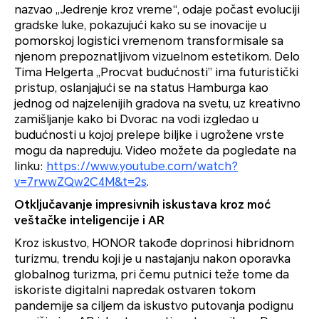
nazvao „Jedrenje kroz vreme“, odaje počast evoluciji
gradske luke, pokazujući kako su se inovacije u
pomorskoj logistici vremenom transformisale sa
njenom prepoznatljivom vizuelnom estetikom. Delo
Tima Helgerta „Procvat budućnosti” ima futuristički
pristup, oslanjajući se na status Hamburga kao
jednog od najzelenijih gradova na svetu, uz kreativno
zamišljanje kako bi Dvorac na vodi izgledao u
budućnosti u kojoj prelepe biljke i ugrožene vrste
mogu da napreduju. Video možete da pogledate na
linku:
https://www.youtube.com/watch?
v=7rwwZQw2C4M&t=2s
.
Otključavanje impresivnih iskustava kroz moć
veštačke inteligencije i AR
Kroz iskustvo, HONOR takođe doprinosi hibridnom
turizmu, trendu koji je u nastajanju nakon oporavka
globalnog turizma, pri čemu putnici teže tome da
iskoriste digitalni napredak ostvaren tokom
pandemije sa ciljem da iskustvo putovanja podignu