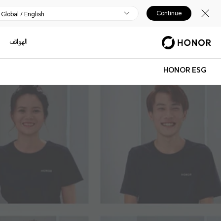
Continue
Global / English
الهواتف
HONOR ESG