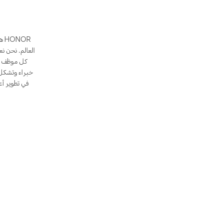
العالم. نحن ن
كل موظف عل
في تطوير أع