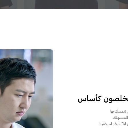
مخلصون كأساس
ي تتمسك بها
لى المستهلك
ا". نوفر لموظفينا