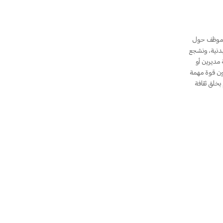
 هي مؤسسة عالمية ونحترم الجميع بشكل كامل. حالياً، لدى HONOR أكثر من 14,000 موظف حول
بدنية، ونشجع
مديرين أو
المحليون قوة مهمة
بخلق ثقافة