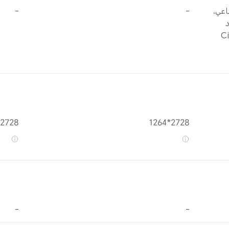
اعي،
-
-
P بتردد
Circadia
2728×1264
2728*1264
-
-