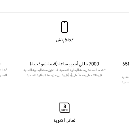
6.57 إنش
ر (القيمة النموذجية)، 6510
7000 مللي أمبير ساعة (قيمة نموذجية)
000
*هذه السعة هي سعة البطارية الاسمية. قد تكون سعة البطارية الفعلية
*هذه ا
لكل هاتف على حدة أعلى أو أقل بقليل من سعة البطارية الاسمية.
للبطار
فعلية
اسمية
ثماني الانوية