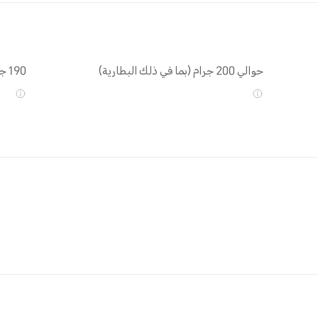
حوالي 200 جرام (بما في ذلك البطارية)
190 جرام تقريبًا (بما في ذلك البطارية)