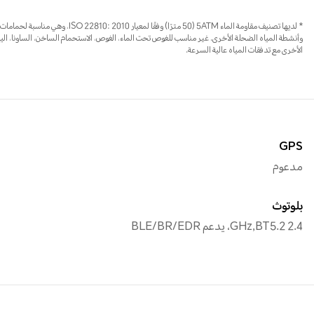
* لديها تصنيف مقاومة الماء 5ATM (50 مترًا) وفقً
وأنشطة المياه الضحلة الأخرى. غير مناسب للغوص تحت الماء، الغوص، الاستحمام الساخن، الساونا، الينا
الأخرى مع تدفقات المياه عالية السرعة.
GPS
مدعوم
بلوتوث
2.4 GHz,BT5.2، يدعم BLE/BR/EDR