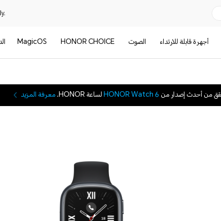
y.
أجهرة قابلة للارتداء
الصوت
HONOR CHOICE
MagicOS
ال
قق من أحدث إصدار من
HONOR Watch 6
لساعة HONOR.
معرفة المزيد