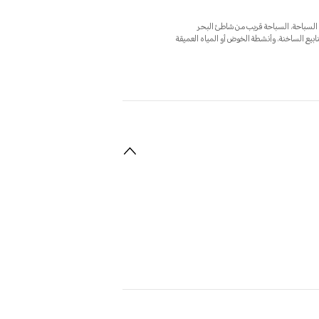
ا لمعيار ISO 22810: 2010، وهي مناسبة لحمامات السباحة، السباحة قريب من شاطئ البحر
بيع الساخنة، وأنشطة الخوض أو المياه العميقة