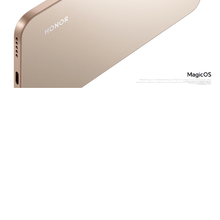
*تشير 200 ميجابكسل إلى مواصفات كاميرا التصوير. قد يختلف عدد البكسلات الفعلية للصور حسب أوضاع التصوير المختلفة. يُرجى الرجوع إلى الحالة الفعلية لتفعيل وضع 200 ميجابكسل، يجب الدخول إلى وضع الدقة العالي .(HIGH-RES)
*السعة النموذجية للبطارية هي 6000 مللي أمبير، بينما السعة المقدرة هي 5870 مللي أمبير.
*شحن HONOR السلكي بقوة 100 واط يشير إلى الحد الأقصى لقدرة خرج الشاحن. يجب استخدامه مع الشاحن الأصلي وكابل الشحن المخصص قد تختلف قدرة الشحن الفعلية بذكاء حسب السيناريوهات المختلفة. يرجى الرجوع إلى الاستخدام الفعلي.
*الصورة المستخدمة مقدمة كمرجع فقط، يُرجى الرجوع إلى المنتج الفعلي.
*منحت من قبل Khaleej Times وMena Tech