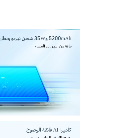
5200mAh و35W
شحن تيربو وبطاري
طاقة من النهار إلى المساء
كاميرا AI فائقة الوضوح