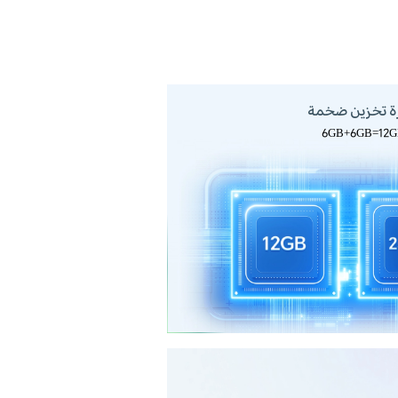
ة تخزين ضخمة
6GB+6GB=12G