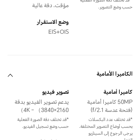
1.8GHz
GPU
Adreno 720