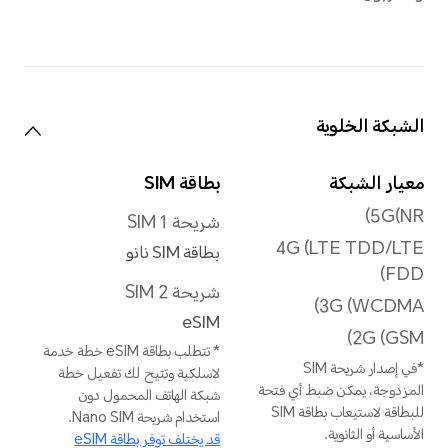
2160 بكسل
* قد تختلف دقة الفيديو الفعلية
حسب وضع التصوير.
فلاش خلفي
فلاش خلفي LED فردي
وضع الالتقاط
نمط فني بورتريه، صورة
متحركة، فاصل زمني،