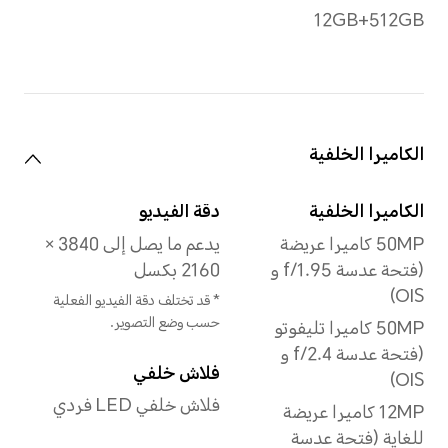
نوع عرض FullView
شاشة منحنية رباعية
متساوية العمق
مادة زجاج الشاشة
زجاج الألومينوسيليكات