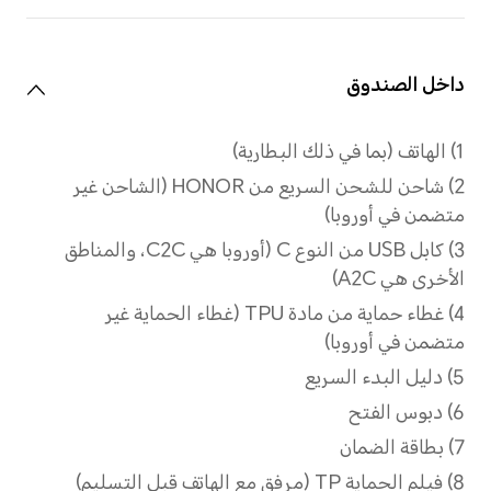
الشاحن القياسي
شحن سريع من HONOR
بقوة 100 واط