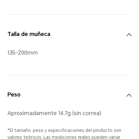
Azul
,
Negr
Dimensiones
43.2*28.2*8.99mm