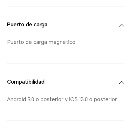
valores teóricos. Las mediciones re
entre productos individuales. Todas
están sujetas al producto real.
Pantalla
Tamaño
1.57 pulgadas