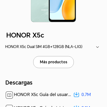
HONOR X5c
HONOR X5c Dual SIM 4GB+128GB (NLA-LX3)
Más productos
Descargas
0.7M
HONOR X5c Guía del usuario-(MagicOS 9.0_01,es-us)[ 0.7M ]