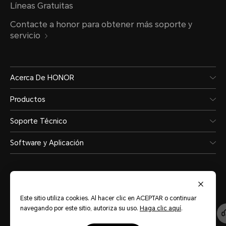
Líneas Gratuitas
Contacte a honor para obtener más soporte y
servicio
Acerca De HONOR
Productos
Soporte Técnico
Software y Aplicación
Este sitio utiliza cookies. Al hacer clic en ACEPTAR o continuar
navegando por este sitio, autoriza su uso.
Haga clic aquí
.
Latinoamérica
(Español)