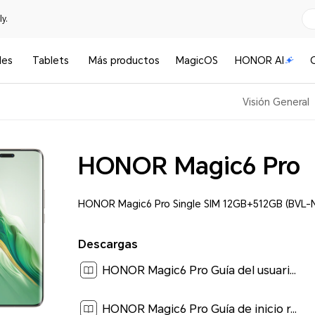
y.
les
Tablets
Más productos
MagicOS
HONOR AI
Visión General
HONOR Magic6 Pro
HONOR Magic6 Pro Single SIM 12GB+512GB (BVL-
Descargas
HONOR Magic6 Pro Guía del usuario-(MagicOS 8.0_01,es-us)[ 5.7M ]
HONOR Magic6 Pro Guía de inicio rápido-(MagicOS8.0_01,BVL-N49,es-us).pdf[ 0.2M ]