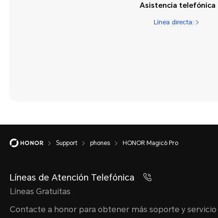
Asistencia telefónica
Aplicaciones y
notificaciones
Línea directa:
Asistencia inteligente
Aspecto y pantalla
Batería y carga
Conexión del
dispositivo
Cámara
Cámara y sensor
Support
phones
HONOR Magic6 Pro
Funciones atractivas
Líneas de Atención Telefónica
Galería
Líneas Gratuitas
Gestor
Contacte a honor para obtener más soporte y servicio
Gestos y operación