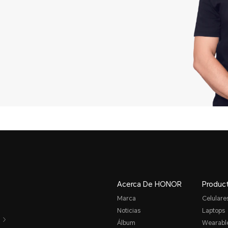
Acerca De HONOR
Produc
Marca
Celulare
Noticias
Laptops
Álbum
Wearabl