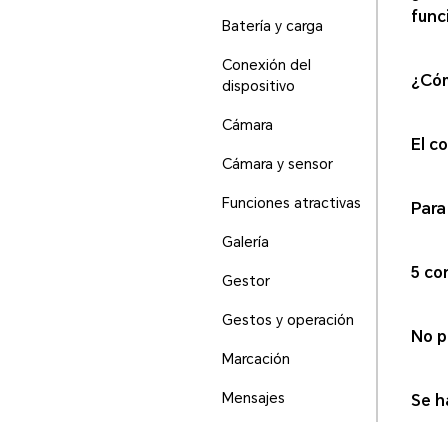
func
Batería y carga
Conexión del
¿Cóm
dispositivo
Cámara
El c
Cámara y sensor
Funciones atractivas
Para
Galería
5 co
Gestor
Gestos y operación
No p
Marcación
Mensajes
Se h
Otra información