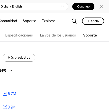
Global / English
Continue
Comunidad
Soporte
Explorar
Tienda
Especificaciones
La voz de los usuarios
Soporte
Más productos
N49)
5.7M
0.2M