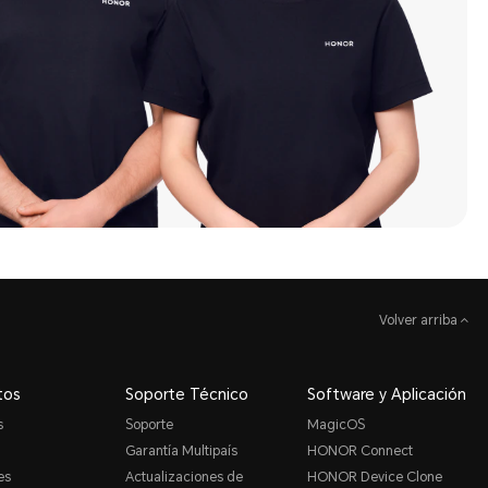
Volver arriba
tos
Soporte Técnico
Software y Aplicación
s
Soporte
MagicOS
Garantía Multipaís
HONOR Connect
es
Actualizaciones de
HONOR Device Clone