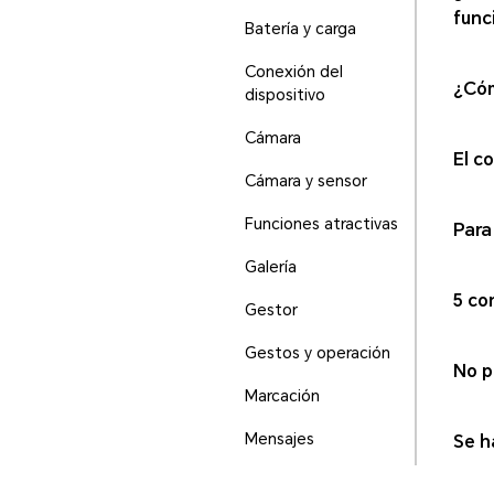
func
Batería y carga
Conexión del
¿Cóm
dispositivo
Cámara
El c
Cámara y sensor
Funciones atractivas
Para
Galería
5 co
Gestor
Gestos y operación
No p
Marcación
Mensajes
Se h
Otra información