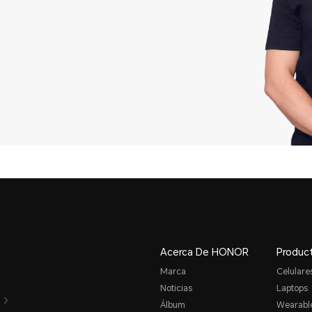
Acerca De HONOR
Produc
Marca
Celulare
Noticias
Laptops
Álbum
Wearabl