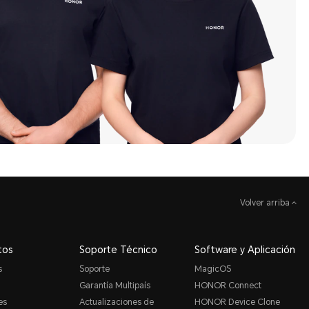
Volver arriba
tos
Soporte Técnico
Software y Aplicación
s
Soporte
MagicOS
Garantía Multipaís
HONOR Connect
es
Actualizaciones de
HONOR Device Clone