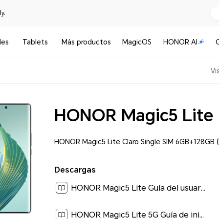
y.
les
Tablets
Más productos
MagicOS
HONOR AI
Vi
HONOR Magic5 Lite
HONOR Magic5 Lite Claro Single SIM 6GB+128GB
Descargas
HONOR Magic5 Lite Guía del usuario-(Magic UI 6.1_01,es-us)[ 2.9M ]
HONOR Magic5 Lite 5G Guía de inicio rápido-(MagicUI 6.1_01,RMO-NX3,es-us)[ 0.2M ]