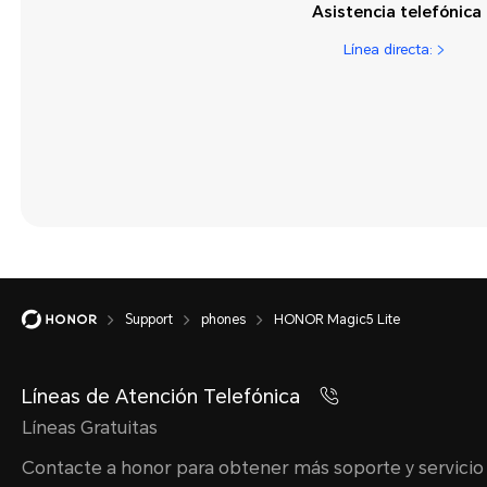
Asistencia telefónica
Aplicaciones y
notificaciones
Línea directa:
Asistencia inteligente
Aspecto y pantalla
Batería y carga
Conexión del
dispositivo
Cámara
Cámara y sensor
Support
phones
HONOR Magic5 Lite
Funciones atractivas
Líneas de Atención Telefónica
Galería
Líneas Gratuitas
Gestor
Contacte a honor para obtener más soporte y servicio
Gestos y operación