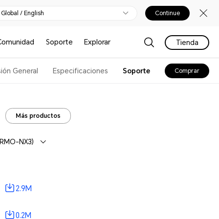
Global / English
Continue
Comunidad
Soporte
Explorar
Tienda
sión General
Especificaciones
Soporte
Comprar
Más productos
 (RMO-NX3)
2.9M
0.2M