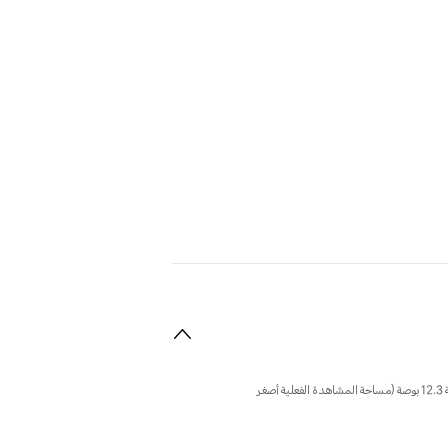
ملاحظة: تتميز الشاشة بتصميم زوايا دائرية، وعند قياسها كمستطيل قياسي، يبلغ الطول القطري للشاشة 12.3 بوصة (مساحة المشاهدة الفعلية أصغر