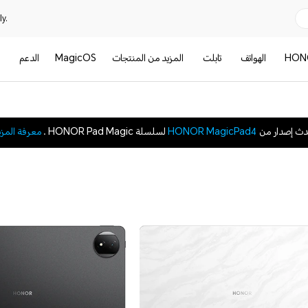
y.
HON
الهواتف
تابلت
المزيد من المنتجات
MagicOS
الدعم
ا
دث إصدار من
HONOR MagicPad4
لسلسلة HONOR Pad Magic .
معرفة المزي