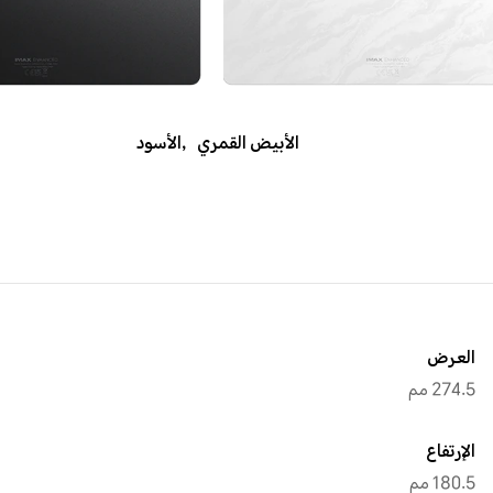
الأبيض القمري
,
الأسود
العرض
274.5 مم
الإرتفاع
180.5 مم