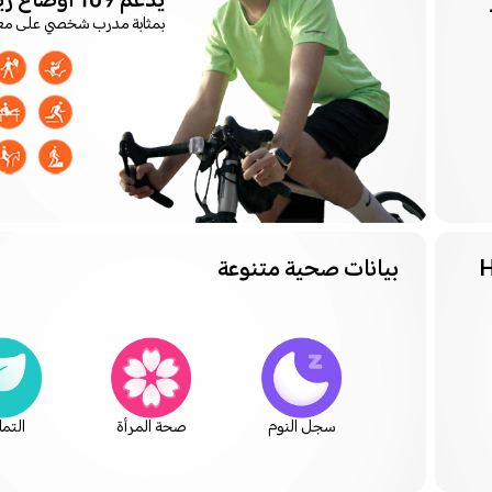
يدعم 109 أوضاع رياضية
بمثابة مدرب شخصي على 
بيانات صحية متنوعة
سجل النوم
صحة المرأة
التما