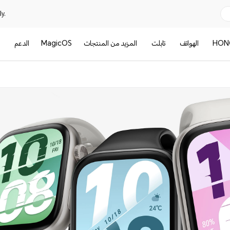
y.
HON
الهواتف
تابلت
المزيد من المنتجات
MagicOS
الدعم
ا