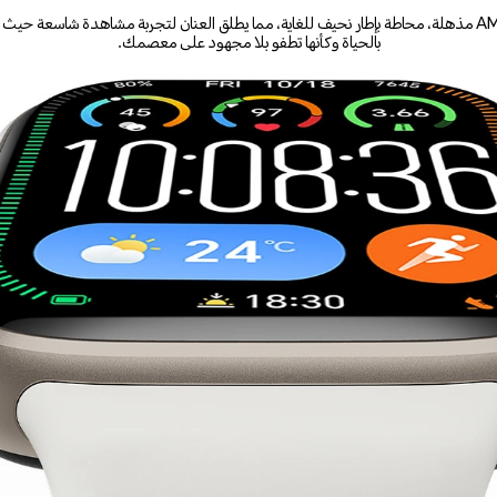
تتألق بشاشة AMOLED مذهلة، محاطة بإطار نحيف للغاية، مما يطلق العنان لتجربة مشاهدة شاسعة حي
بالحياة وكأنها تطفو بلا مجهود على معصمك.