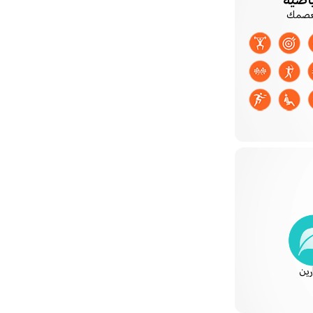
معصمك
رين