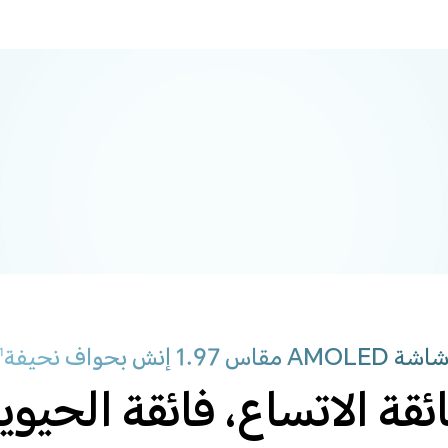
ود
اشة AMOLED مقاس 1.97 إنش بحواف نحيفة
1
ئقة الاتساع، فائقة الحيوي