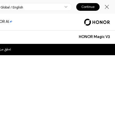
Continue
Global / English
OR AI
HONOR Magic V3
تحقق من