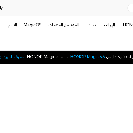
y.
HON
الهواتف
تابلت
المزيد من المنتجات
MagicOS
الدعم
ا
 أحدث إصدار من
HONOR Magic V6
لسلسلة HONOR Magic .
معرفة المزيد