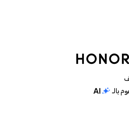
ف
 بالـ