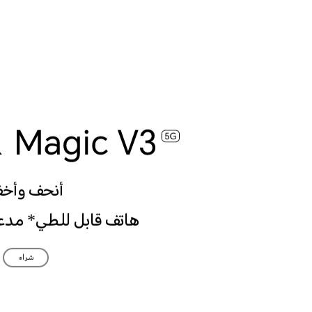
أنحف وأخ
هاتف قابل للطي* مدعوم
شراء