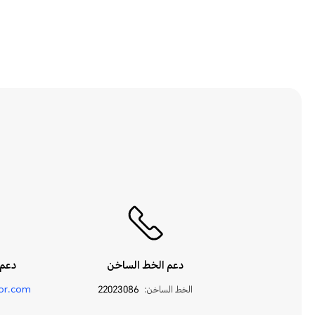
مكالمات
ميزات جديدة رائعة
واي فاي والربط الشبكي
دعم الخط الساخن
دعم 
الخط الساخن:
22023086
or.com