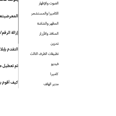
الصوت والإظهار
الكاميرا والمستشعر
المعرضيتعذ
المظهر والشاشة
إزالة الرقم/
المنافذ والأزرار
تخزين
التقدم بإبل
تطبيقات الطرف الثالث
فيديو
تم تعطيل ميزة التحديث
كاميرا
كيف أقوم بإعدا
مدير الهاتف
مراسلات
معرض الصور
معلومات أخرى