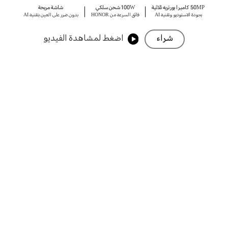
50MP كاميرا بورتريه ثلاثية
100W شحن سلكي
شاشة مريحة
بجودة الاستوديو وتقنية AI
فائق السرعة من HONOR
بدون ضرر على العين بتقنية AI
شراء
اضغط لمشاهدة الفيديو