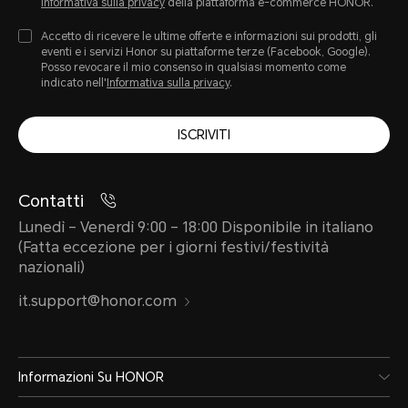
Informativa sulla privacy
della piattaforma e-commerce HONOR.
Accetto di ricevere le ultime offerte e informazioni sui prodotti, gli
eventi e i servizi Honor su piattaforme terze (Facebook, Google).
Posso revocare il mio consenso in qualsiasi momento come
indicato nell'
Informativa sulla privacy
.
ISCRIVITI
Contatti
Lunedì – Venerdì 9:00 – 18:00 Disponibile in italiano
(Fatta eccezione per i giorni festivi/festività
nazionali)
it.support@honor.com
Informazioni Su HONOR