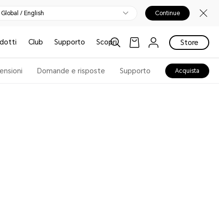
Global / English
Continue
odotti
Club
Supporto
Scopri
Store
ensioni
Domande e risposte
Supporto
Acquista