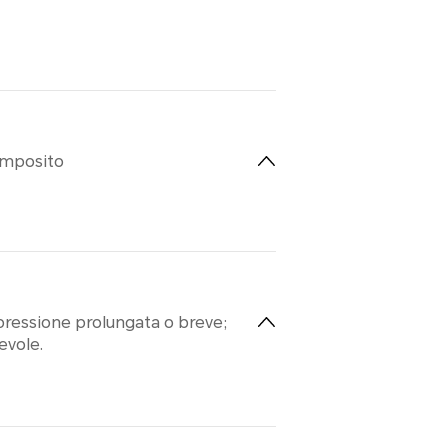
composito
 pressione prolungata o breve;
evole.