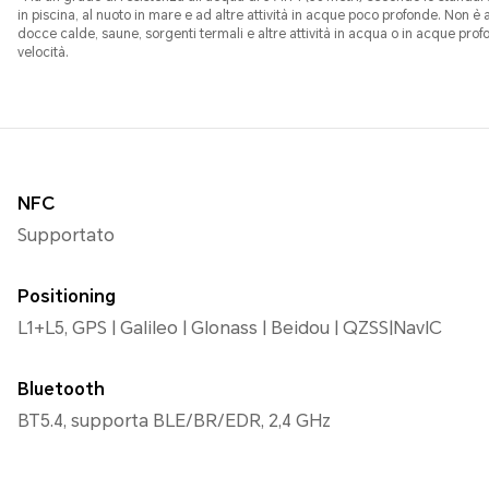
in piscina, al nuoto in mare e ad altre attività in acque poco profonde. Non è
docce calde, saune, sorgenti termali e altre attività in acqua o in acque prof
velocità.
NFC
Supportato
Positioning
L1+L5, GPS | Galileo | Glonass | Beidou | QZSS|NavIC
Bluetooth
BT5.4, supporta BLE/BR/EDR, 2,4 GHz