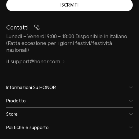
ISCRIVITI
Contatti
Livello di impermeabilità
Lunedì – Venerdì 9:00 – 18:00 Disponibile in italiano
(Fatta eccezione per i giorni festivi/festività
nazionali)
it.support@honor.com
5 ATM
Informazioni Su HONOR
*Ha una resistenza all'acqua di 5 A
Prodotto
lo standard ISO 22810:2010 ed è ada
Store
nuoto in riva al mare e altre attivi
profonde. Non è adatto per immers
Politiche e supporto