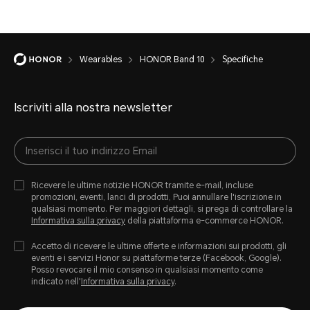
Wearables
HONOR Band 10
Specifiche
Iscriviti alla nostra newsletter
Compatibilità
Ricevere le ultime notizie HONOR tramite e-mail, incluse
Android 9.0 o versioni succes
promozioni, eventi, lanci di prodotti, Puoi annullare l'iscrizione in
qualsiasi momento. Per maggiori dettagli, si prega di controllare la
Informativa sulla privacy
della piattaforma e-commerce HONOR.
versioni successive
Accetto di ricevere le ultime offerte e informazioni sui prodotti, gli
eventi e i servizi Honor su piattaforme terze (Facebook, Google).
Posso revocare il mio consenso in qualsiasi momento come
indicato nell'
Informativa sulla privacy
.