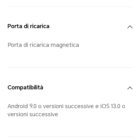
valori teorici. Le misure effettive tr
possono variare. Tutte le specifich
prodotto effettivo.
Display
Dimensioni
1.57-pollici