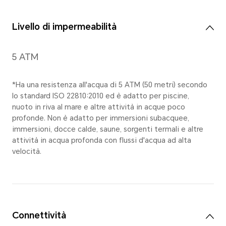
Risoluzione
257 x 402pixels, 302PPI
Tipo
AMOLED