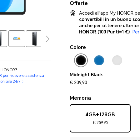
Offerte
Accedi all'app My HONOR per
convertibili in un buono sco
anche per ottenere ulterior
HONOR.
(100 Punti=1 €)
Per
Colore
ti HONOR?
Midnight Black
R per ricevere assistenza
ponibile 24/7
€ 209,90
Memoria
4GB+128GB
€ 209,90