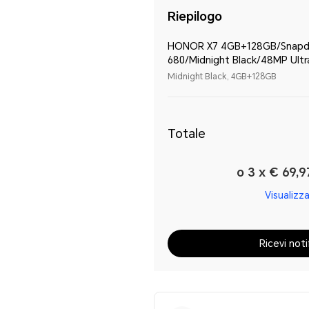
Riepilogo
HONOR X7 4GB+128GB/Snapd
680/Midnight Black/48MP Ultr
Camera
Midnight Black, 4GB+128GB
Totale
o 3 x € 69,9
Visualizza
Ricevi noti