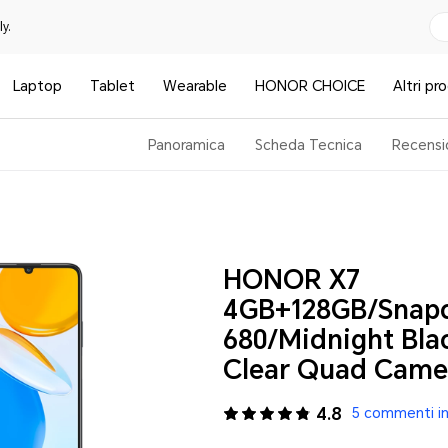
y.
Laptop
Tablet
Wearable
HONOR CHOICE
Altri pr
Panoramica
Scheda Tecnica
Recensi
HONOR X7
4GB+128GB/Snap
680/Midnight Bla
Clear Quad Came
4.8
5 commenti in