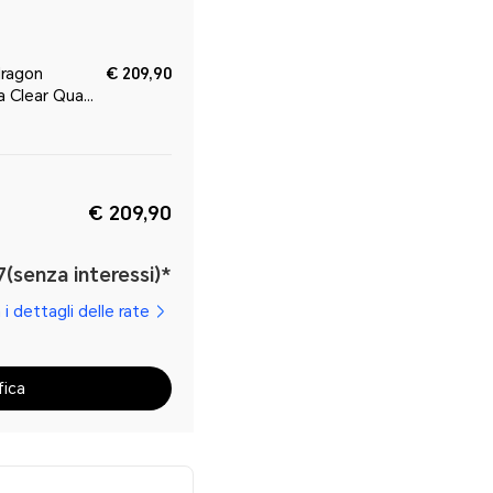
ragon
€ 209,90
a Clear Quad
€ 209,90
7(senza interessi)*
 i dettagli delle rate
fica