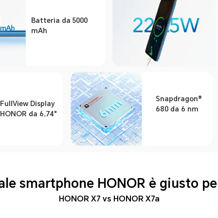
Batteria da 5000
mAh
Snapdragon®
FullView Display
680 da 6 nm
HONOR da 6,74"
le smartphone HONOR è giusto per
HONOR X7 vs HONOR X7a