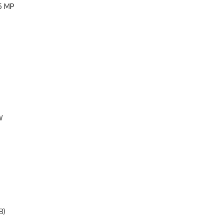
5 MP
W
B)