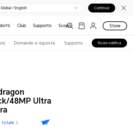
Global / English
Continue
odotti
Club
Supporto
Scopri
Store
oni
Domande e risposte
Supporto
Ricevi notifica
dragon
ck/48MP Ultra
ra
 totale