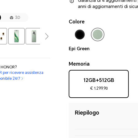
Garanzia di 4 aggiornamenti p
anni di aggiornamenti di sic
3D
Colore
Epi Green
Memoria
ti HONOR?
R per ricevere assistenza
ponibile 24/7
12GB+512GB
€ 1.299,90
Riepilogo