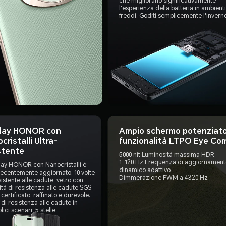
che migliorano significativamente
l'esperienza della batteria in ambienti
freddi. Goditi semplicemente l'invern
play HONOR con
Ampio schermo potenziato
cristalli Ultra-
funzionalità LTPO Eye Com
stente
5000 nit Luminosità massima HDR
1-120 Hz Frequenza di aggiornament
play HONOR con Nanocristalli è
dinamico adattivo
recentemente aggiornato, 10 volte
Dimmerazione PWM a 4320 Hz
sistente alle cadute, vetro con
tà di resistenza alle cadute SGS
 certificato, raffinato e durevole.
à di resistenza alle cadute in
lici scenari: 5 stelle