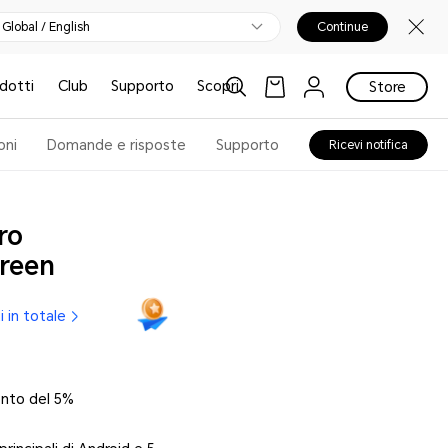
Global / English
Continue
odotti
Club
Supporto
Scopri
Store
oni
Domande e risposte
Supporto
Ricevi notifica
ro
reen
in totale
conto del 5%