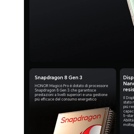
Snapdragon 8 Gen 3
Dis
Nano
HONOR Magic6 Pro è dotato di processore
resi
Snapdragon 8 Gen 3 che garantisce
prestazioni a livelli superiori e una gestione
Il Dis
più efficace del consumo energetico
stato 
più re
capaci
5-star
Abilit
moltep