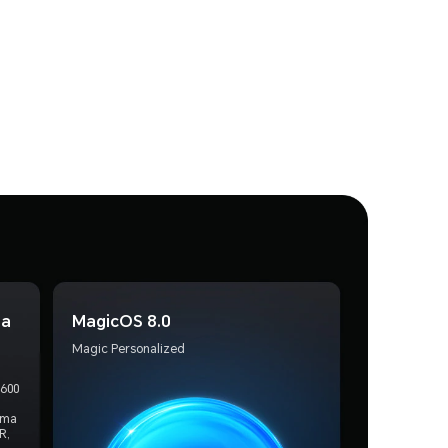
da
MagicOS 8.0
Magic Personalized
5600
ema
R,