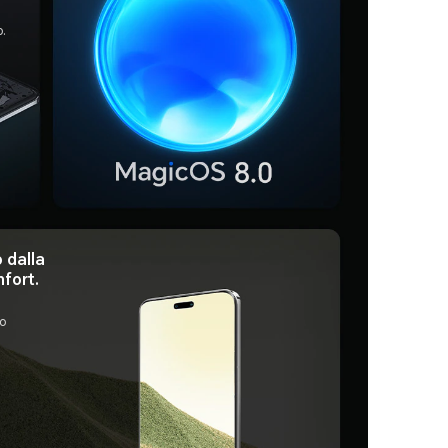
o.
 dalla
fort.
o