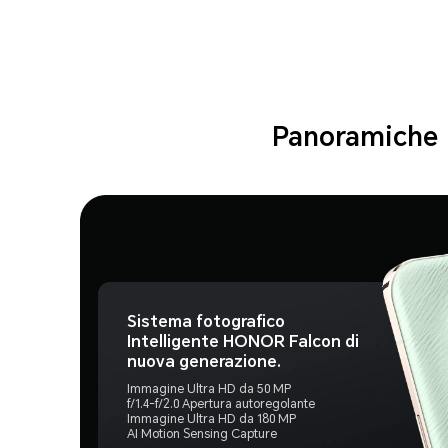
Panoramiche
Sistema fotografico
Intelligente HONOR Falcon di
nuova generazione.
Immagine Ultra HD da 50 MP
f/1.4-f/2.0 Apertura autoregolante
Immagine Ultra HD da 180 MP
AI Motion Sensing Capture