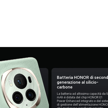
Batteria HONOR di secon
generazione al silicio-
carbone
La batteria ad altissima capacità da 
mAh è dotata del chip HONOR E1
Power Enhanced integrato e del sist
di gestione dell'alimentazione HONO