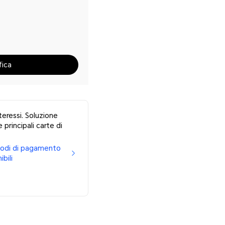
fica
teressi. Soluzione
 principali carte di
etodi di pagamento
ibili