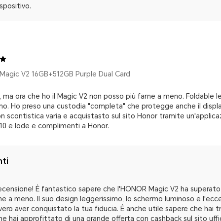
positivo.
agic V2 16GB+512GB Purple Dual Card
i, ma ora che ho il Magic V2 non posso più farne a meno. Foldable
imo. Ho preso una custodia "completa" che protegge anche il disp
con scontistica varia e acquistasto sul sito Honor tramite un'appli
 10 e lode e complimenti a Honor.
nti
recensione! È fantastico sapere che l'HONOR Magic V2 ha superato
arne a meno. Il suo design leggerissimo, lo schermo luminoso e l'ecc
ro aver conquistato la tua fiducia. È anche utile sapere che hai 
he hai approfittato di una grande offerta con cashback sul sito uffi