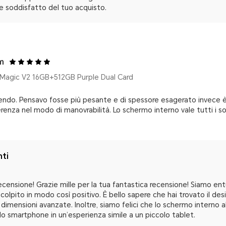
e soddisfatto del tuo acquisto.
m
agic V2 16GB+512GB Purple Dual Card
do. Pensavo fosse più pesante e di spessore esagerato invece è 
enza nel modo di manovrabilità. Lo schermo interno vale tutti i sol
nti
recensione! Grazie mille per la tua fantastica recensione! Siamo en
 colpito in modo così positivo. È bello sapere che hai trovato il d
dimensioni avanzate. Inoltre, siamo felici che lo schermo interno 
o smartphone in un’esperienza simile a un piccolo tablet.