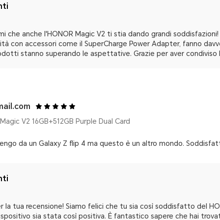
nti
imi che anche l'HONOR Magic V2 ti stia dando grandi soddisfazioni! 
lità con accessori come il SuperCharge Power Adapter, fanno davver
rodotti stanno superando le aspettative. Grazie per aver condiviso 
mail.com
agic V2 16GB+512GB Purple Dual Card
engo da un Galaxy Z flip 4 ma questo è un altro mondo. Soddisfatt
nti
er la tua recensione! Siamo felici che tu sia così soddisfatto del
dispositivo sia stata così positiva. È fantastico sapere che hai tro