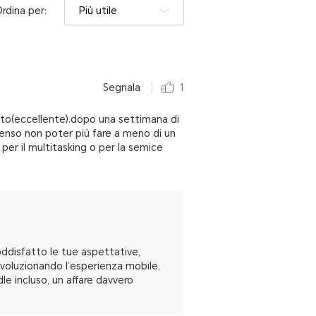
rdina per:
Più utile
Segnala
1
uisto(eccellente).dopo una settimana di
penso non poter più fare a meno di un
per il multitasking o per la semice
ddisfatto le tue aspettative,
rivoluzionando l’esperienza mobile,
le incluso, un affare davvero