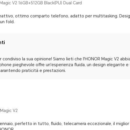
agic V2 16GB+512GB Black(PU) Dual Card
reattivo, ottimo comparto telefono, adatto per multitasking. Des
n fold.
nti
r condiviso la sua opinione! Siamo lieti che l'HONOR Magic V2 abbi
hone pieghevole offre un'esperienza fluida, un design elegante e
garantendo praticità e prestazioni.
Magic V2
ennaio, perfetto in tutto, fluido, telecamera eccezionale, il miglior
i HONOR