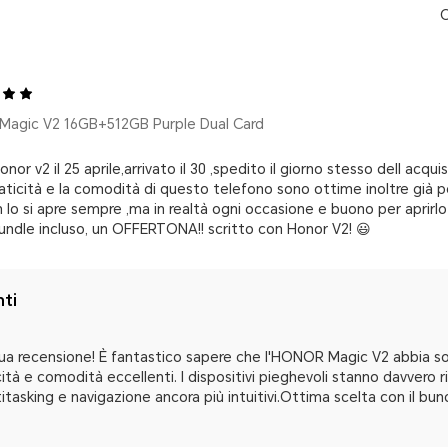
O
agic V2 16GB+512GB Purple Dual Card
nor v2 il 25 aprile,arrivato il 30 ,spedito il giorno stesso dell acq
praticità e la comodità di questo telefono sono ottime inoltre già 
 lo si apre sempre ,ma in realtà ogni occasione e buono per aprirlo 
bundle incluso, un OFFERTONA!! scritto con Honor V2! 😃
nti
tua recensione! È fantastico sapere che l'HONOR Magic V2 abbia so
cità e comodità eccellenti. I dispositivi pieghevoli stanno davvero 
tasking e navigazione ancora più intuitivi.Ottima scelta con il bund