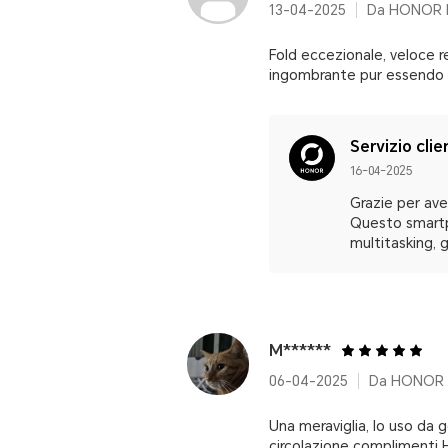
13-04-2025
Da HONOR M
Fold eccezionale, veloce 
ingombrante pur essendo u
Servizio clie
16-04-2025
Grazie per ave
Questo smartp
multitasking, 
M******
06-04-2025
Da HONOR 
Una meraviglia, lo uso da g
circolazione compliment