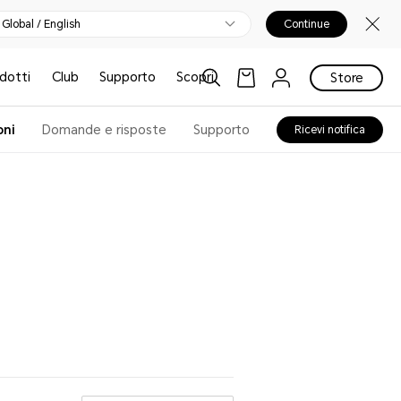
Global / English
Continue
odotti
Club
Supporto
Scopri
Store
oni
Domande e risposte
Supporto
Ricevi notifica