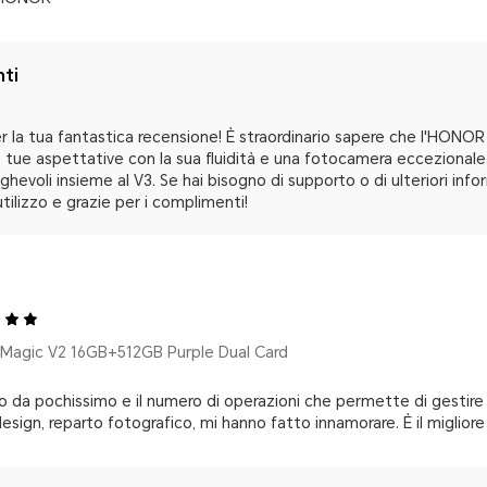
nti
er la tua fantastica recensione! È straordinario sapere che l'HONO
tue aspettative con la sua fluidità e una fotocamera eccezionale. 
eghevoli insieme al V3. Se hai bisogno di supporto o di ulteriori in
utilizzo e grazie per i complimenti!
agic V2 16GB+512GB Purple Dual Card
do da pochissimo e il numero di operazioni che permette di gestire
ign, reparto fotografico, mi hanno fatto innamorare. È il miglior