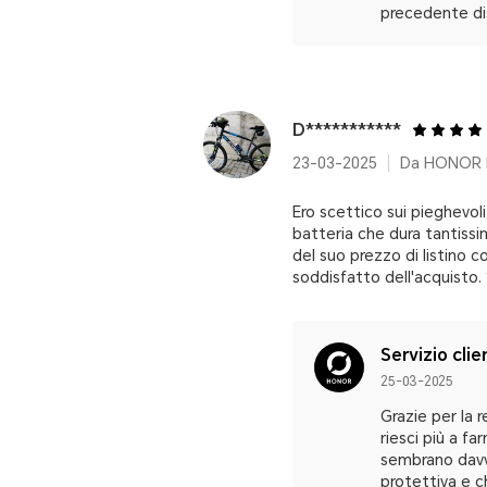
precedente dis
D***********
23-03-2025
Da HONOR M
Ero scettico sui pieghevol
batteria che dura tantiss
del suo prezzo di listino 
soddisfatto dell'acquisto.
Servizio clie
25-03-2025
Grazie per la 
riesci più a f
sembrano davve
protettiva e c