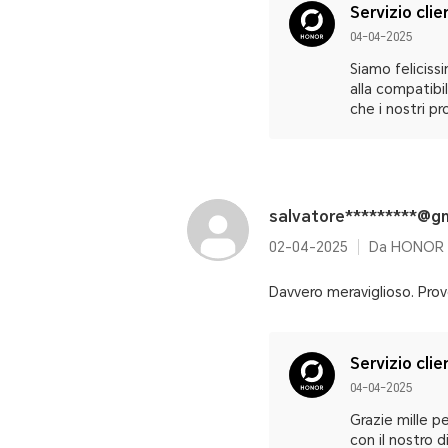
Servizio clie
04-04-2025
Siamo feliciss
alla compatibi
che i nostri p
salvatore*********@g
02-04-2025
Da HONOR M
Davvero meraviglioso. Prov
Servizio clie
04-04-2025
Grazie mille p
con il nostro 