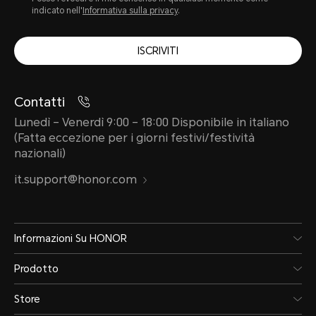
indicato nell'
Informativa sulla privacy
.
3G (WCDMA)
ISCRIVITI
2G (GSM)
* Nella versione con doppia SIM, en
Contatti
possono essere impostati per allog
Lunedì – Venerdì 9:00 – 18:00 Disponibile in italiano
(Fatta eccezione per i giorni festivi/festività
principale o secondaria.
nazionali)
* Le funzioni disponibili sulla rete 
it.support@honor.com
situazioni di rete dell'operatore e
dei relativi servizi.
Informazioni Su HONOR
Prodotto
Servizi dati
Store