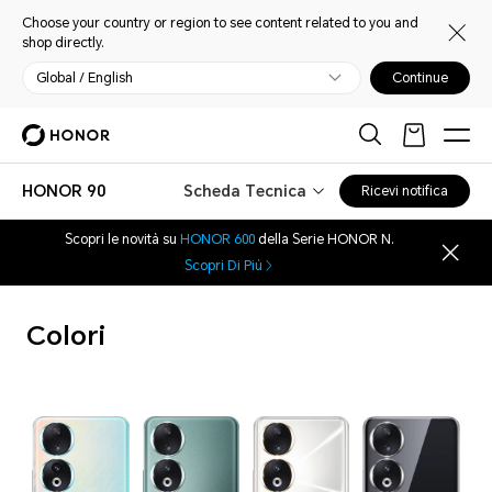
Choose your country or region to see content related to you and
shop directly.
Global / English
Continue
HONOR 90
Scheda Tecnica
Ricevi notifica
Scopri le novità su
HONOR 600
della Serie HONOR N.
Scopri Di Più