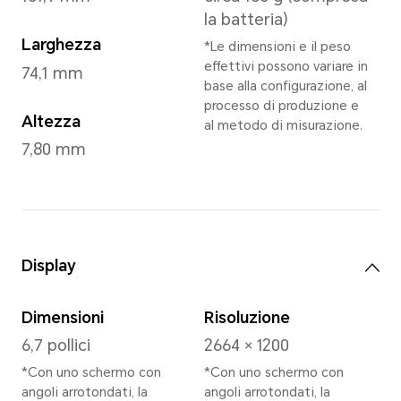
Peacock Blue
,
Emerald Gre
Silver
,
Midnight Black
Dimensioni e peso