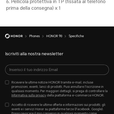
Phones
HONOR 90
Specifiche
Iscriviti alla nostra newsletter
Rete cellulare
Standard di rete
Ricevere le ultime notizie HONOR tramite e-mail, incluse
promozioni, eventi, lanci di prodotti, Puoi annullare l'iscrizione in
qualsiasi momento. Per maggiori dettagli, si prega di controllare la
5G (NR)
Informativa sulla privacy
della piattaforma e-commerce HONOR.
Accetto di ricevere le ultime offerte e informazioni sui prodotti, gli
4G (LTE TDD/LTE FDD)
eventi e i servizi Honor su piattaforme terze (Facebook, Google).
Posso revocare il mio consenso in qualsiasi momento come