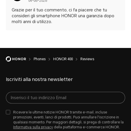
04-06-2026
Grazie per il tuo commento, ci fa piacere che tu
consideri gli smartphone HONOR una garanzia dopo
molti anni di utilizzo.
Phones
HONOR 400
Reviews
Iscriviti alla nostra newsletter
Ricevere le ultime notizie HONOR tramite e-mail, incluse
promozioni, eventi, lanci di prodotti, Puoi annullare l'iscrizione in
qualsiasi momento. Per maggiori dettagli, si prega di controllare la
Informativa sulla privacy
della piattaforma e-commerce HONOR.