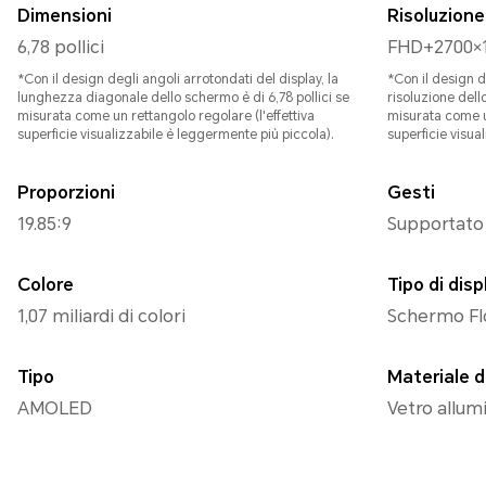
Dimensioni
Risoluzione
6,78 pollici
FHD+2700×
*Con il design degli angoli arrotondati del display, la
*Con il design d
lunghezza diagonale dello schermo è di 6,78 pollici se
risoluzione dello
misurata come un rettangolo regolare (l'effettiva
misurata come un
superficie visualizzabile è leggermente più piccola).
superfi
Proporzioni
Gesti
19.85:9
Supportato
Colore
Tipo di disp
1,07 miliardi di colori
Schermo Fl
Tipo
Materiale d
AMOLED
Vetro allum