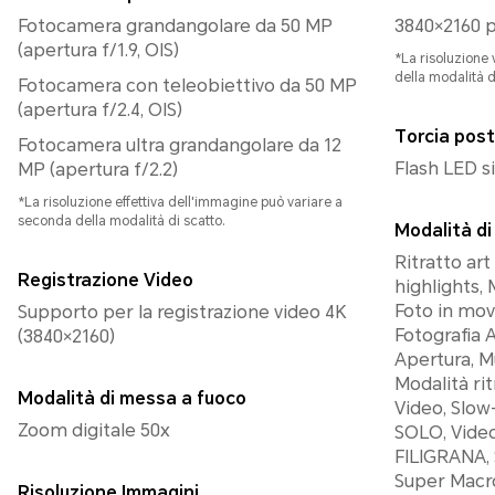
Fotocamera grandangolare da 50 MP
3840×2160 p
(apertura f/1.9, OIS)
*La risoluzione 
della modalità d
Fotocamera con teleobiettivo da 50 MP
(apertura f/2.4, OIS)
Torcia post
Fotocamera ultra grandangolare da 12
Flash LED s
MP (apertura f/2.2)
*La risoluzione effettiva dell'immagine può variare a
seconda della modalità di scatto.
Modalità di
Ritratto art
Registrazione Video
highlights, 
Foto in mov
Supporto per la registrazione video 4K
Fotografia 
(3840×2160)
Apertura, M
Modalità rit
Modalità di messa a fuoco
Video, Slow
Zoom digitale 50x
SOLO, Video
FILIGRANA
Super Macro,
Risoluzione Immagini