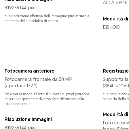
ALTA RISO
8192×6144 pixel
*La risoluzione effettiva dell'immagine può variare a
Modalità di
seconda della modalità di scatto.
EIS+OIS
Fotocamera anteriore
Registrazi
Fotocamera frontale da 50 MP
Supporta la
(apertura f/2.1)
(3840 × 2160
*In diverse modalità foto, il numero di pixel potrebbe
*La risoluzione 
essere leggermente diverso, fare riferimento alla
seconda della m
situazione reale.
Modalità di
Risoluzione Immagini
Foto in mov
8192×6144 pixel