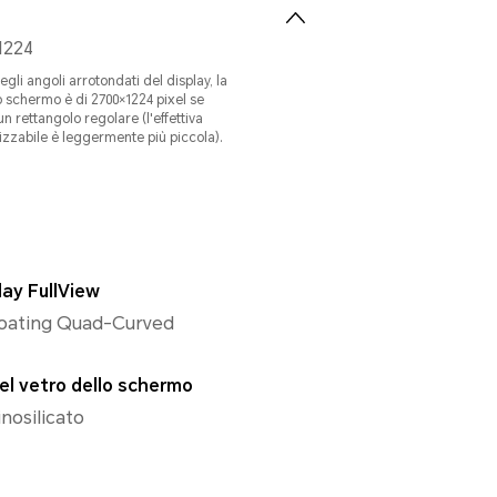
1224
egli angoli arrotondati del display, la
 schermo è di 2700×1224 pixel se
 rettangolo regolare (l'effettiva
cie visualizzabile è leggermente più piccola).
lay FullView
oating Quad-Curved
el vetro dello schermo
inosilicato