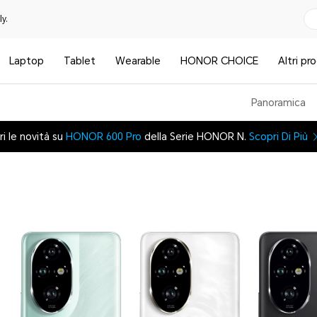
y.
Laptop
Tablet
Wearable
HONOR CHOICE
Altri pr
Panoramica
i le novità su
HONOR 600 Pro
della Serie HONOR N.
Scopri Di Più