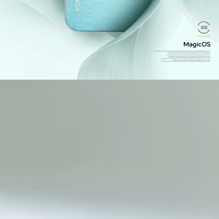
*Le fotocamere da 108MP e 50MP si riferiscono alla fotocamera posteriore principale e al sensore della fotocamera selfie.
Le fotocamere da 108MP e 50MP sono supportate solo in modalità HIGH-RES con algoritmo AI.
*La tecnologia di dimmerazione PWM ad altissima frequenza a 3240Hz di HONOR 200 Lite
è certificata TÜV Rheinland Flicker-free e raggiunge un livello di dimmerazione privo di rischi.
Lo standard di test per la certificazione TÜV Rheinland Flicker-free segue la correlazione
tra il livello di assenza di sfarfallio e la frequenza di sfarfallio nello standard IEEE Std 1789-2015,
che definisce il livello di assenza di sfarfallio quando la frequenza di dimmerazione è superiore a 3125Hz.
Il telefono non è un'apparecchiatura medica e non è disponibile per il trattamento.
Le immagini del prodotto sono fornite solo come riferimento, si prega di fare riferimento al prodotto reale.