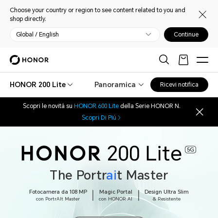
Choose your country or region to see content related to you and
shop directly.
Global / English
Continue
HONOR 200 Lite
Panoramica
Ricevi notifica
Scopri le novità su
HONOR 600 Lite
della Serie HONOR N.
Scopri Di Più
The Portr
ai
t Master
Fotocamera da 108 MP
Magic Portal
Design Ultra Slim
con PortrAlt Master
con HONOR AI
& Resistente