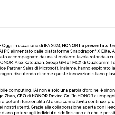
–
Oggi, in occasione di IFA 2024,
HONOR ha presentato tre 
 AI PC alimentato dalle piattaforme Snapdragon® X Elite, 
 stato accompagnato da una stimolante tavola rotonda a c
ONOR, Alex Katouzian, Group GM of MCX di Qualcomm Tec
ice Partner Sales di Microsoft. Insieme, hanno esplorato la
ragon, discutendo di come queste innovazioni stiano plasm
ile computing, l'AI non è solo una parola d'ordine, è sinon
e Zhao, CEO di HONOR Device Co
. “
In HONOR ci impegni
ire potenti funzionalità AI e una connettività continue, p
 nostri utenti. Grazie alla collaborazione aperta con i lea
 diano potere agli individui e ridefiniscano ciò che è possib