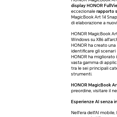
display HONOR FullView
eccezionale
rapporto 
MagicBook Art 14 Snap
di elaborazione a nuovi 
HONOR MagicBook Art 14
Windows su X86 all'arc
HONOR ha creato una Hot
identificare gli scenar
HONOR ha migliorato il
vasta gamma di applic
tra le sei principali ca
strumenti.
HONOR MagicBook Art 1
preordine, visitare il 
Esperienze AI senza in
Nell'era dell'AI mobile,