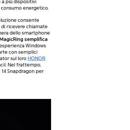
a più dispositivi
o consumo energetico.
 soluzione consente
i, di ricevere chiamate
camera dello smartphone
MagicRing semplifica
ll'esperienza Windows
arte con semplici
ator sul loro
HONOR
ncil. Nel frattempo,
 14 Snapdragon per