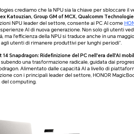
ies crediamo che la NPU sia la chiave per sbloccare il ve
lex Katouzian, Group GM of MCX, Qualcomm Technologies
tazioni NPU leader del settore, consente ai PC AI come
HON
 esperienze AI di nuova generazione. Non solo gli utenti ved
, ma l'efficienza della NPU si traduce anche in una maggio
agli utenti di rimanere produttivi per lunghi periodi
”.
4 Snapdragon: Ridefinizione del PC nell'era dell'AI mobi
subendo una trasformazione radicale, guidata dai progressi
dragon. Alimentato dalle capacità AI a livello di piattaf
azione con i principali leader del settore, HONOR MagicB
a del computing.