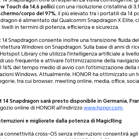
 Touch da 14,6 pollici
con una risoluzione cristallina di 3,
schermo/corpo del 97%
, il più elevato tra i portatili da 14 
dragon è alimentato dal Qualcomm Snapdragon X Elite, ch
livelli in termini di potenza, efficienza e sicurezza.
 Snapdragon consente inoltre una transizione fluida dell
hitettura Windows on Snapdragon. Sulla base di anni di ric
spot Library che utilizza l'intelligenza artificiale a livel
i di uso frequente e attivare l'ottimizzazione della navigazi
 16% del tempo medio di avvio con l'ottimizzazione della 
azioni Windows. Attualmente, HONOR ha ottimizzato un tot
tegorie, tra cui browser, meeting online, media, office, soci
4 Snapdragon sarà presto disponibile in Germania, Franc
negozio online di HONOR all'indirizzo
www.honor.com
.
terruzioni e migliorate dalla potenza di MagicRing
 la connettività cross-OS senza interruzioni consentirà agli 