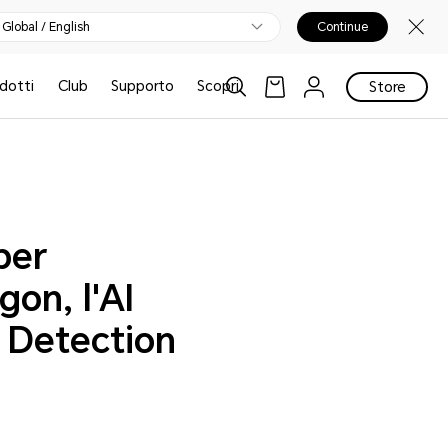
Global / English
Continue
odotti
Club
Supporto
Scopri
Store
per
gon, l'AI
e Detection