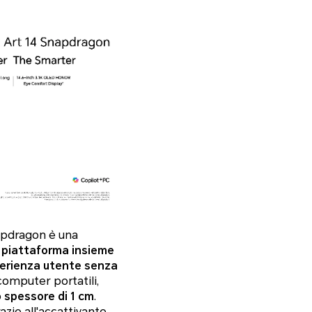
apdragon
è una
di piattaforma insieme
perienza utente senza
computer portatili,
o
spessore di 1 cm
.
zie all'accattivante