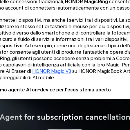
elle connessioni tradizionali,
HONOR MagicRing
consente 
sso account di connettersi automaticamente con un bass
ette i dispositivi, ma anche i servizi tra i dispositivi. La
tilizzare lo stesso set di tastiera e mouse per più dispositiv
ositivo diverso dallo smartphone e di controllare la foto
sicuro e fluido di servizi e informazioni tra i vari dispositivi,
dispositivo
. Ad esempio, come uno degli scenari tipici de
or consente agli utenti di produrre fantastiche opere d'
cRing, gli utenti possono accedere senza problemi a Cocre
 capolavori di intelligenza artificiale con la loro Magic-Pe
re AI Eraser di
HONOR Magic V3
su HONOR MagicBook Art
pareggiabili di AI mobile.
imo agente AI on-device per l'ecosistema aperto