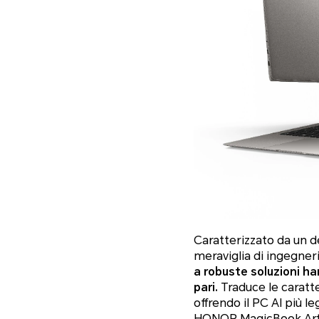
Caratterizzato da un
meraviglia di ingegner
a robuste soluzioni h
pari.
Traduce le caratte
offrendo il PC AI più l
HONOR MagicBook Art 14