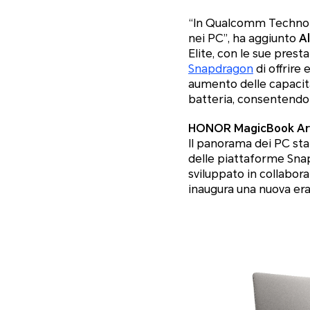
“
In Qualcomm Technolog
nei PC
”, ha aggiunto
A
Elite, con le sue pres
Snapdragon
di offrire
aumento delle capacità
batteria, consentendo 
HONOR MagicBook Art 1
Il panorama dei PC sta 
delle piattaforme Snap
sviluppato in collabor
inaugura una nuova er