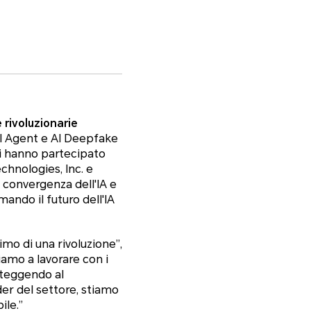
rivoluzionarie
AI Agent e AI Deepfake
ui hanno partecipato
hnologies, Inc. e
 convergenza dell'IA e
ando il futuro dell'IA
imo di una rivoluzione
”,
amo a lavorare con i
roteggendo al
der del settore, stiamo
ile.”