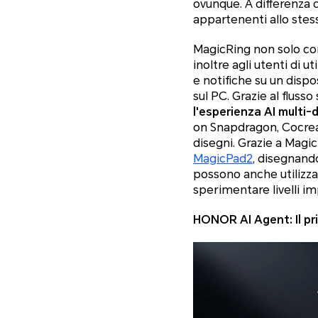
ovunque. A differenza d
appartenenti allo ste
MagicRing non solo conn
inoltre agli utenti di u
e notifiche su un disp
sul PC. Grazie al flusso 
l'esperienza AI multi-
on Snapdragon, Cocreat
disegni. Grazie a Magi
MagicPad2
, disegnando
possono anche utilizza
sperimentare livelli im
HONOR AI Agent: Il pr