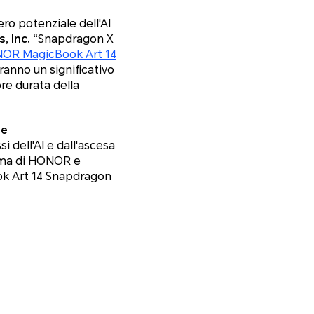
ro potenziale dell'AI
, Inc.
“
Snapdragon X
OR MagicBook Art 14
ranno un significativo
re durata della
le
 dell'AI e dall'ascesa
orma di HONOR e
ook Art 14 Snapdragon