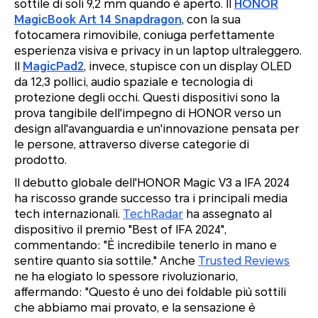
sottile di soli 9,2 mm quando è aperto. Il
HONOR
MagicBook Art 14 Snapdragon
, con la sua
fotocamera rimovibile, coniuga perfettamente
esperienza visiva e privacy in un laptop ultraleggero.
Il
MagicPad2
, invece, stupisce con un display OLED
da 12,3 pollici, audio spaziale e tecnologia di
protezione degli occhi. Questi dispositivi sono la
prova tangibile dell'impegno di HONOR verso un
design all'avanguardia e un'innovazione pensata per
le persone, attraverso diverse categorie di
prodotto.
Il debutto globale dell'HONOR Magic V3 a IFA 2024
ha riscosso grande successo tra i principali media
tech internazionali.
TechRadar
ha assegnato al
dispositivo il premio
"Best of IFA 2024"
,
commentando:
"È incredibile tenerlo in mano e
sentire quanto sia sottile."
Anche
Trusted Reviews
ne ha elogiato lo spessore rivoluzionario,
affermando:
"Questo è uno dei foldable più sottili
che abbiamo mai provato, e la sensazione è