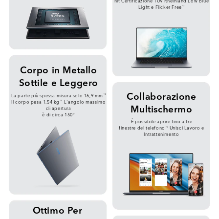
nit
Certificazione TÜV Rheinland
Low Blue
Light e Flicker Free
*3
Corpo in Metallo
Sottile e Leggero
Collaborazione
La parte più spessa
misura solo 16,9 mm
*4
Il corpo pesa 1,54 kg
L'angolo massimo
*5
Multischermo
di apertura
è di circa 150°
È possibile aprire fino a tre
finestre del telefono
Unisci Lavoro
e
*6
Intrattenimento
Ottimo Per