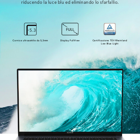
riducendo la luce blu ed eliminando lo sfarfallio.
Cornice ultrasottile da 5,3mm
Display FullView
Certificazione TÜV Rheinland
Low Blue Light