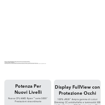
FullView è un comune concetto nel settore che in genere significa cornici sottili e un rapporto schermo-corpo elevato.
Lo schermo è certificato da TÜV Rheinland (il prodotto non è un dispositivo medico e non supporta funzioni mediche).
*È disponibile solo AMD RyzenTM R5-5500U.
*Le immagini del prodotto e i contenuti del display sono forniti a puro scopo di riferimento. Le funzioni e le specifiche del prodotto reale (incluso ma non
limitato all'aspetto, al colore e alle dimensioni), nonché i contenuti effettivi del display (inclusi, a titolo esemplificativo ma non esaustivo, sfondi, interfaccia utente e icone) potrebbero variare.
Potenza Per
Display FullView con
Nuovi Livelli
Protezione Occhi
Nuova CPU AMD Ryzen
serie 5000
TM
*1
100% sRGB
Ampia gamma di colori
*2
Prestazioni straordinarie
Dimming CC antisfarfallio e luminosità 300