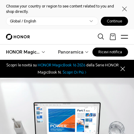
Choose your country or region to see content related to you and
shop directly.
Global / English
Continue
HONOR MagicBook 15 AMD
Panoramica
Ricevi notifica
Scopri le novità su
HONOR MagicBook 16 2026
della Serie HONOR
MagicBook N.
Scopri Di Più