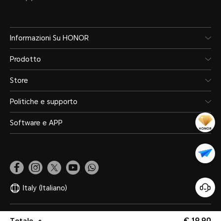
Informazioni Su HONOR
Prodotto
Store
Politiche e supporto
Software e APP
Italy
(Italiano)
Mappa del sito
Informativa sulla privacy
Termini e condizioni
Legale
€ 19,90