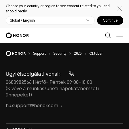
Choose your country or region to see content related to you and
shop directly.
Global / English
Continue
Support
Security
2025
Október
Ügyfélszolgálati vonal：
0680982566 Hétfő- Péntek 09:00-18:00
(Kivéve a munkaszüneti napokat/nemzeti
ünnepeket)
hu.support@honor.com